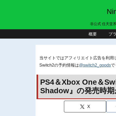
N
非公式 任天堂
概要
プ
当サイトではアフィリエイト広告を利用
Switch2の予約情報は
@switch2_goods
で
PS4＆Xbox One＆S
Shadow』の発売時期
X