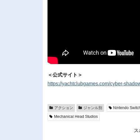
＜公式サイト＞
https://yachtclubgames.com/cyber-shado
アクション
ジャンル別
Nintendo Switc
Mechanical Head Studios
ス