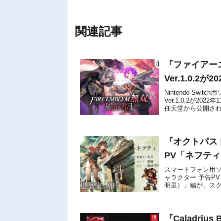
関連記事
『ファイアー
Ver.1.0.2
Nintendo S
Ver.1.0.2が
任天堂から公開さ
チノートです。パッチ
『オクトパス
PV「ネフテ
スマートフォン用ソ
ャラクター 予告PV
明里）」編が、ス
ックすることができ
『Caladri