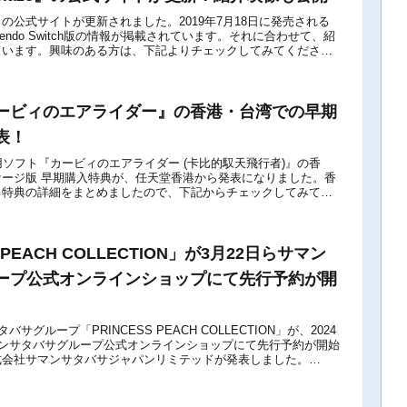
Blaze』の公式サイトが更新されました。2019年7月18日に発売される
tendo Switch版の情報が掲載されています。それに合わせて、紹
ています。興味のある方は、下記よりチェックしてみてくださ
...
ービィのエアライダー』の香港・台湾での早期
表！
itch 2用ソフト『カービィのエアライダー (卡比的馭天飛行者)』の香
ージ版 早期購入特典が、任天堂香港から発表になりました。香
る特典の詳細をまとめましたので、下記からチェックしてみてく
商品は実際の画像と...
S PEACH COLLECTION」が3月22日らサマン
ープ公式オンラインショップにて先行予約が開
サグループ「PRINCESS PEACH COLLECTION」が、2024
マンサタバサグループ公式オンラインショップにて先行予約が開始
式会社サマンサタバサジャパンリミテッドが発表しました。
...