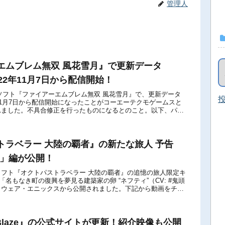
管理人
エムブレム無双 風花雪月』で更新データ
が2022年11月7日から配信開始！
witch用ソフト『ファイアーエムブレム無双 風花雪月』で、更新データ
投
2022年11月7日から配信開始になったことがコーエーテクモゲームスと
れました。不具合修正を行ったものになるとのこと。以下、パッ
ノート...
トラベラー 大陸の覇者』の新たな旅人 予告
ィ」編が公開！
フト『オクトパストラベラー 大陸の覇者』の追憶の旅人限定キ
「名もなき町の復興を夢見る建築家の卵 “ネフティ”（CV: #鬼頭
クウェア・エニックスから公開されました。下記から動画をチェ
ます。「ネフティ」編【新た...
us Blaze』の公式サイトが更新！紹介映像も公開