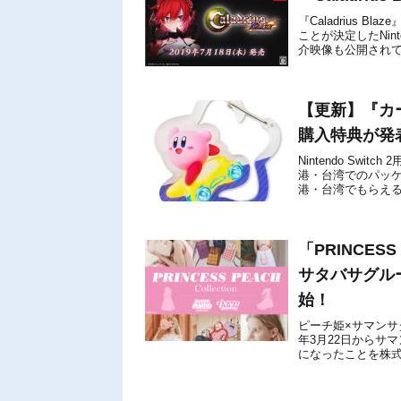
『Caladrius 
ことが決定したNin
介映像も公開され
い。■カラドリウス ブ
【更新】『カ
購入特典が発
Nintendo Sw
港・台湾でのパッケ
港・台湾でもらえ
ださい。※すべての
「PRINCES
サタバサグル
始！
ピーチ姫×サマンサタバ
年3月22日からサ
になったことを株
Nintendo Switch用ソ