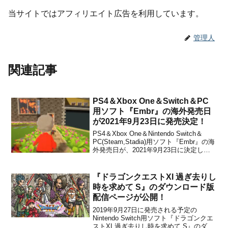
当サイトではアフィリエイト広告を利用しています。
管理人
関連記事
PS4＆Xbox One＆Switch＆PC
用ソフト『Embr』の海外発売日
が2021年9月23日に発売決定！
PS4＆Xbox One＆Nintendo Switch＆
PC(Steam,Stadia)用ソフト『Embr』の海
外発売日が、2021年9月23日に決定した
ことがパブリッシャーのCurve Digitalとデ
ベロッパーのMuse Gamesが発表しまし
た。PS4とSwitchでは...
『ドラゴンクエストXI 過ぎ去りし
時を求めて S』のダウンロード版
配信ページが公開！
2019年9月27日に発売される予定の
Nintendo Switch用ソフト『ドラゴンクエ
ストXI 過ぎ去りし時を求めて S』のダウ