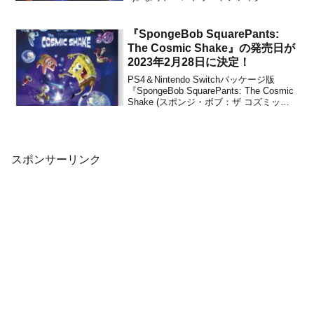
amiiboカード ブースターパック』が2025
年9月に発売されることが決定しました。
『ストリートファイター6』のamiiboカー
『SpongeBob SquarePants:
ドの第2弾が登場！N...
The Cosmic Shake』の発売日が
2023年2月28日に決定！
PS4＆Nintendo Switchパッケージ版
『SpongeBob SquarePants: The Cosmic
Shake (スポンジ・ボブ：ザ コズミック
シェイク)』の国内発売日が、2023年2月
28日に決定したことをTHQ Nordicが発表
しました。【Amazon...
スポンサーリンク