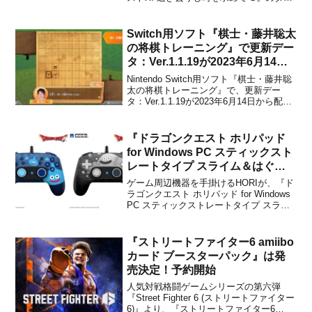
ンロード版 配信ページが、本日より公開
されました。「あらかじめダウンロー
ド」はまだできないようですが、気にな
Switch用ソフト『棋士・藤井聡太
る方はチェックしておきましょう。【配
の将棋トレーニング』で更新デー
信ペ...
タ：Ver.1.1.19が2023年6月14日
から配信開始！
Nintendo Switch用ソフト『棋士・藤井聡
太の将棋トレーニング』で、更新デー
タ：Ver.1.1.19が2023年6月14日から配信
開始となったことがゲームスタジオから
発表されました。今回のパッチでは、藤
井聡太先生の七冠達成に伴い、タイトル
『ドラゴンクエスト ホリパッド
画面を変更したとのこと。■アップ...
for Windows PC スティックスト
レートタイプ スライム＆はぐれ
メタル』が予約開始！
ゲーム周辺機器を手掛けるHORIが、『ド
ラゴンクエスト ホリパッド for Windows
PC スティックストレートタイプ スライ
ム＆はぐれメタル』を2025年5月27日に
発売することを発表しました。大人気の
コントローラー『ホリパッド for
『ストリートファイター6 amiibo
Windows PC スティックス...
カード ブースターパック』は発
売決定！予約開始
人気対戦格闘ゲームシリーズの第六弾
『Street Fighter 6 (ストリートファイター
6)』より、『ストリートファイター6