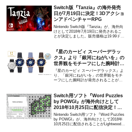
なってます。縦スクロールのシューティ
ングゲーム「ミサイルダンサー」
Switch版『Tanzia』の海外発売
Nintendo Swi...
日が7月19日に決定！3Dアクショ
ンアドベンチャーRPG
Nintendo Switch版『Tanzia』が、海外向
けとして2018年7月19日に発売されるこ
とが決定しました。販売価格は19.99ドル
です。July 19th is getting closer! You can
pre-purchase Tanzia on the Ni...
『星のカービィ スーパーデラッ
クス』より「銀河にねがいを」の
世界観をモチーフにした腕時計が
発売決定！11月26日(火)から予約
『星のカービィ スーパーデラックス』よ
受付開始
り、「銀河にねがいを」の世界観をモチ
ーフにした腕時計が発売されることが株
式会社ユートレジャーから発表されまし
た。2019年11月26日(火)から、ユートレ
ジャー新宿店とユートレジャーオンライ
Switch用ソフト『Word Puzzles
ンショップ(12:00～から)にて予約受付が
by POWGI』が海外向けとして
開始され...
2018年10月25日に配信決定！単
語パズルゲーム
Nintendo Switch用ソフト『Word Puzzles
by POWGI』が、海外向けとして2018年
10月25日に配信されることがLightwood
Gamesからアナウンスされました。本作