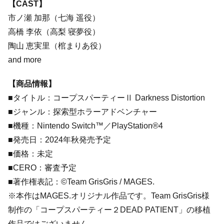
【CAST】
市ノ瀬 加那（七海 遥役）
高橋 李依（高梨 寝夢役）
陶山 恵実里（棺まりあ役）
and more
【商品情報】
■タイトル：コープスパーティーⅡ Darkness Distortion
■ジャンル：探索型ホラーアドベンチャー
■機種：Nintendo Switch™／PlayStation®4
■発売日：2024年秋発売予定
■価格：未定
■CERO：審査予定
■著作権表記：©Team GrisGris / MAGES.
※本作はMAGES.オリジナル作品です。Team GrisGris様
制作の「コープスパーティー２DEAD PATIENT」の移植
作品ではございません。