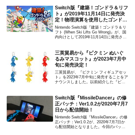
Switch版『建築！ゴンドラ＆リフ
ト』が2019年11月14日に発売決
定！物理演算を使用したゴンド
ラ・リフトパズルゲーム
Nintendo Switch版『建築！ゴンドラ＆リ
フト (When Ski Lifts Go Wrong)』が、国
内向けとして2019年11月14日に発売され
ることがTeyon Japanの姉妹的ブランド
「Digital Bards」からアナウンスされまし
た。販売価格は1500...
三英貿易から『ピクミン ぬいぐ
るみマスコット』が2023年7月中
旬に発売決定！
三英貿易が、『ピクミン フィギュアセッ
ト』を2023年7月中旬に発売することをア
ナウンスしました。以前紹介した『ピク
ミン フィギュアセット』に続いて、『ピ
クミン ぬいぐるみマスコット』も発売が
決定です！本商品は、ボールチェーン付
Switch版『MissileDancer』の修
いた「ピクミン」のぬいぐるみマスコッ
正パッチ：Ver1.0.2が2020年7月7
トです。カバンな...
日から配信開始！
Nintendo Switch版『MissileDancer』の修
正パッチ：Ver1.0.2が、2020年7月7日か
ら配信開始となりました。今回のパッチ
により、縦画面を2パターン選べるように