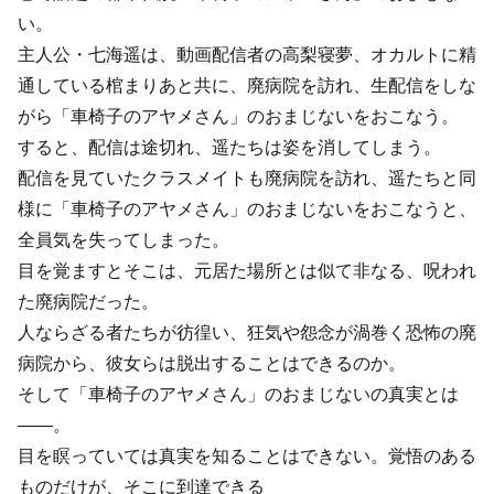
い。
主人公・七海遥は、動画配信者の高梨寝夢、オカルトに精
通している棺まりあと共に、廃病院を訪れ、生配信をしな
がら「車椅子のアヤメさん」のおまじないをおこなう。
すると、配信は途切れ、遥たちは姿を消してしまう。
配信を見ていたクラスメイトも廃病院を訪れ、遥たちと同
様に「車椅子のアヤメさん」のおまじないをおこなうと、
全員気を失ってしまった。
目を覚ますとそこは、元居た場所とは似て非なる、呪われ
た廃病院だった。
人ならざる者たちが彷徨い、狂気や怨念が渦巻く恐怖の廃
病院から、彼女らは脱出することはできるのか。
そして「車椅子のアヤメさん」のおまじないの真実とは
――。
目を瞑っていては真実を知ることはできない。覚悟のある
ものだけが、そこに到達できる