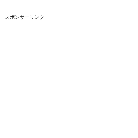
は、海外で3DSなどのプラットフォーム
で配信された単語パズルゲームです。何
百も...
スポンサーリンク