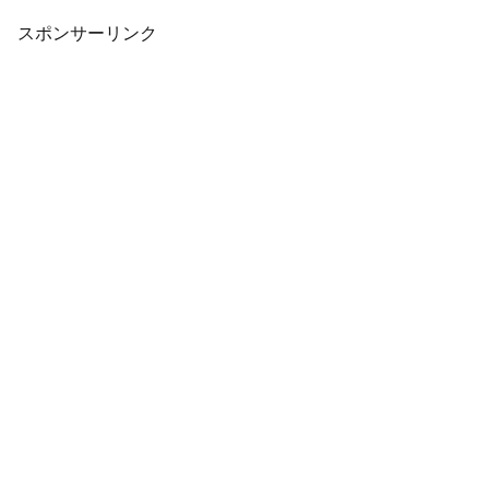
応じたボーナスパズル開放（次回以降の
アップ...
スポンサーリンク