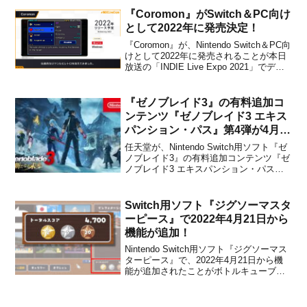
た。KLANG 2 IS F...
『Coromon』がSwitch＆PC向け
として2022年に発売決定！
『Coromon』が、Nintendo Switch＆PC向
けとして2022年に発売されることが本日
放送の「INDIE Live Expo 2021」でデベ
ロッパーのTRAGsoftからアナウンスされ
ました。本作は、TRAGsoftによって開発
されている、伝統的なジャンルにレト
『ゼノブレイド3』の有料追加コ
ロ...
ンテンツ『ゼノブレイド3 エキス
パンション・パス』第4弾が4月
26日に配信決定！amiiboの最新
任天堂が、Nintendo Switch用ソフト『ゼ
情報も
ノブレイド3』の有料追加コンテンツ『ゼ
ノブレイド3 エキスパンション・パス』
第4弾を2023年4月26日に配信することを
発表しました。また、2023年中にリリー
ス予定となっていた『amiibo ダブルセッ
Switch用ソフト『ジグソーマスタ
ト［ホムラ／ヒカリ］（大...
ーピース』で2022年4月21日から
機能が追加！
Nintendo Switch用ソフト『ジグソーマス
ターピース』で、2022年4月21日から機
能が追加されたことがボトルキューブか
ら発表されました。詳細は下記の通りで
す。【詳細】・メダル獲得数の表示・メ
ダルに応じたスコア表示・獲得スコアに