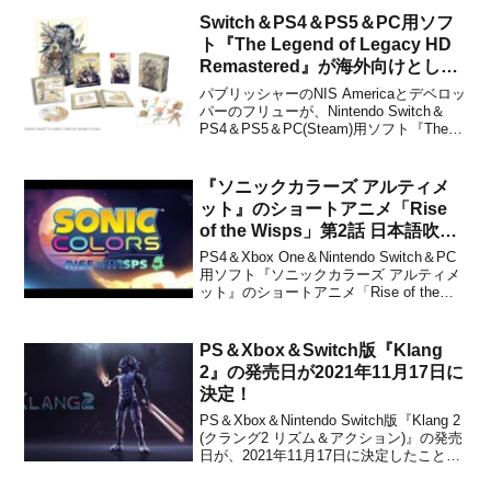
Switch＆PS4＆PS5＆PC用ソフ
ト『The Legend of Legacy HD
Remastered』が海外向けとして
2024年初頭に発売決定！
パブリッシャーのNIS Americaとデベロッ
パーのフリューが、Nintendo Switch＆
PS4＆PS5＆PC(Steam)用ソフト『The
Legend of Legacy (レジェンド オブ レガ
シー) HD Remastered』を海外向けとして
2024年初頭に発売...
『ソニックカラーズ アルティメ
ット』のショートアニメ「Rise
of the Wisps」第2話 日本語吹き
替え版が公開！
PS4＆Xbox One＆Nintendo Switch＆PC
用ソフト『ソニックカラーズ アルティメ
ット』のショートアニメ「Rise of the
Wisps」第2話 日本語吹き替え版が、セガ
から公開されました。英語版も含めて、
下記から動画をチェックすることができ
PS＆Xbox＆Switch版『Klang
ます。日本語吹き...
2』の発売日が2021年11月17日に
決定！
PS＆Xbox＆Nintendo Switch版『Klang 2
(クラング2 リズム＆アクション)』の発売
日が、2021年11月17日に決定したことが
パブリッシャーのRatalaika Gamesとデベ
ロッパーのTinimationsから発表されまし