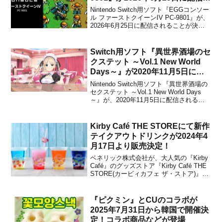
定！
Nintendo Switch用ソフト『EGGコンソー
ル ファーストクイーンIV PC-9801』が、
2026年6月25日に配信されることが決定
しました。販売価格は980円(税込)に設定
されています。D4エンタープライズがお
届けするプロジェクトEGGのNintendo
Switch用ソフト『異世界酒場のセ
Switc...
クステット ～Vol.1 New World
Days～』が2020年11月5日に配
信決定！
Nintendo Switch用ソフト『異世界酒場の
セクステット ～Vol.1 New World Days
～』が、2020年11月5日に配信されるこ
とが決定しました。販売価格は800円(税
込)に設定されています。本作は、
『NekoMiko』や『プリズン プリンセ
Kirby Café THE STOREにて新作
ス』、『NinN...
テイクアウトドリンクが2024年4
月17日より販売決定！
ベネリック株式会社が、大人気の『Kirby
Café』のグッズストア『Kirby Café THE
STORE(カービィカフェ ザ・ストア)』に
て、新作テイクアウトドリンクを2024年4
月17日より販売開始することを発表しま
した。新作テイクアウトドリンクは全4種
『ピクミン』とCUのコラボが
あり、これまでにテ...
2025年7月31日から韓国で開催決
定！コラボ商品などが登場