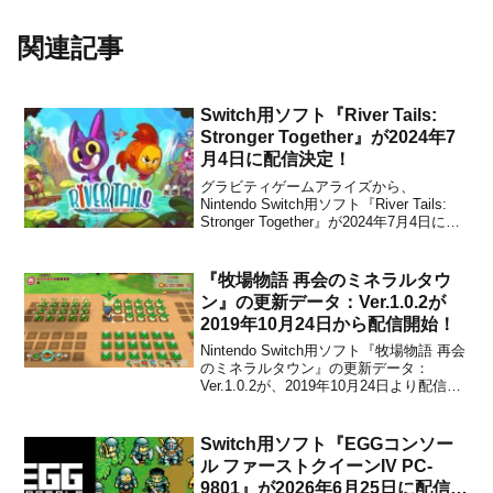
関連記事
Switch用ソフト『River Tails:
Stronger Together』が2024年7
月4日に配信決定！
グラビティゲームアライズから、
Nintendo Switch用ソフト『River Tails:
Stronger Together』が2024年7月4日に配
信されることが決定しました。販売価格
は2,050円(税込)に設定されています。本
作は、猫のファープルと魚のフィンの友
『牧場物語 再会のミネラルタウ
情物語を...
ン』の更新データ：Ver.1.0.2が
2019年10月24日から配信開始！
Nintendo Switch用ソフト『牧場物語 再会
のミネラルタウン』の更新データ：
Ver.1.0.2が、2019年10月24日より配信開
始になったことをマーベラスがアナウン
スしました。発売日に配信された
Ver.1.0.1以来となる更新データになりま
Switch用ソフト『EGGコンソー
す。今回はウマなどの動物が牧...
ル ファーストクイーンIV PC-
9801』が2026年6月25日に配信決