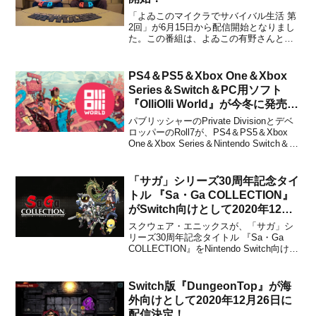
「よゐこのマイクラでサバイバル生活 第
2回」が6月15日から配信開始となりまし
た。この番組は、よゐこの有野さんと濱
口さんが、Nintendo Switch版『Minecraft:
Nintendo Switch Edition』をプレイしてサ
バイバル生活を繰り広げる。というもの
PS4＆PS5＆Xbox One＆Xbox
に...
Series＆Switch＆PC用ソフト
『OlliOlli World』が今冬に発売決
定！
パブリッシャーのPrivate Divisionとデベ
ロッパーのRoll7が、PS4＆PS5＆Xbox
One＆Xbox Series＆Nintendo Switch＆
PC用ソフト『OlliOlli World (オリオリ ワ
ールド)』を今冬に発売することを発表し
ました。海外向け...
「サガ」シリーズ30周年記念タイ
トル 『Sa・Ga COLLECTION』
がSwitch向けとして2020年12月
15日に発売決定！e-STORE専売
スクウェア・エニックスが、「サガ」シ
商品の予約も開始
リーズ30周年記念タイトル 『Sa・Ga
COLLECTION』をNintendo Switch向けと
して2020年12月15日に発売することをア
ナウンスしました。ダウンロード版のほ
か、e-STORE専売『サガ30周年記念
Switch版『DungeonTop』が海
BOX【神】』としても...
外向けとして2020年12月26日に
配信決定！