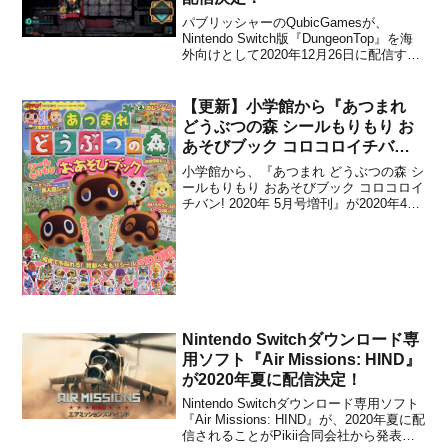
パブリッシャーのQubicGamesが、
Nintendo Switch版『DungeonTop』を海
外向けとして2020年12月26日に配信する
ことを発表しました。販売価格は13.99
USD / EUR.に設定されています。本作
は、卓上バトルが楽しめるデッキ構築型
【更新】小学館から『あつまれ
のローグライク...
どうぶつの森 シールもりもり お
あそびブック コロコロイチバン!
2020年 5月号増刊』が2020年4月
小学館から、『あつまれ どうぶつの森 シ
11日に発売決定！
ールもりもり おあそびブック コロコロイ
チバン! 2020年 5月号増刊』が2020年4月
11日に発売されることが決定しました。
販売価格は税込750円に設定されていま
す。以下、本書の概要です。概要「あつ
まれ どうぶつの森 シールもりもり
お...
Nintendo Switchダウンロード専
用ソフト『Air Missions: HIND』
が2020年夏に配信決定！
Nintendo Switchダウンロード専用ソフト
『Air Missions: HIND』が、2020年夏に配
信されることがPikii合同会社から発表さ