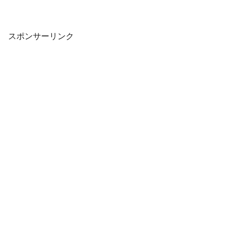
れました。販売価格は2,500円＋税に設定
されています。以下、詳細です。時速
300kmで空を駆れ！ Nintendo Swit...
スポンサーリンク