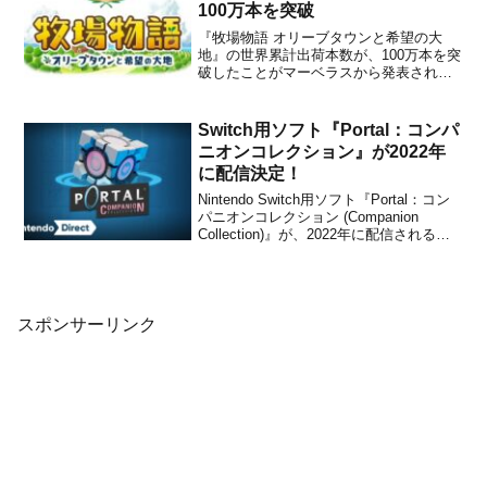
100万本を突破
『牧場物語 オリーブタウンと希望の大
地』の世界累計出荷本数が、100万本を突
破したことがマーベラスから発表されま
した。2021年3月には世界累計出荷本数が
ワールドワイドで70万本を突破したこと
が、5月には北米での販売本数が20万本を
Switch用ソフト『Portal：コンパ
突破したことがアナウンスされていまし
ニオンコレクション』が2022年
たが、現在は...
に配信決定！
Nintendo Switch用ソフト『Portal：コン
パニオンコレクション (Companion
Collection)』が、2022年に配信されるこ
とが本日放送の「Nintendo Direct
2022.2.10」で発表されました。販売価格
は未発表です。本作は、何百もの受...
スポンサーリンク