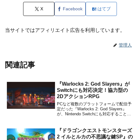
X
Facebook
はてブ
当サイトではアフィリエイト広告を利用しています。
管理人
関連記事
『Warlocks 2: God Slayers』が
Switchにも対応決定！協力型の
2DアクションRPG
PCなど複数のプラットフォームで配信予
定だった『Warlocks 2: God Slayers』
が、Nintendo Switchにも対応することが
パブリッシャーのFat Dog Gamesと、デ
ベロッパーのFrozen Districtからアナウン
スされました。海外配信日はPC...
『ドラゴンクエストモンスターズ
2 イルとルカの不思議な鍵SP』の