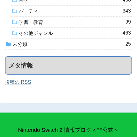
音ゲー
343
パーティ
99
学習・教育
463
その他ジャンル
25
未分類
メタ情報
投稿の RSS
Nintendo Switch 2 情報ブログ＜非公式＞