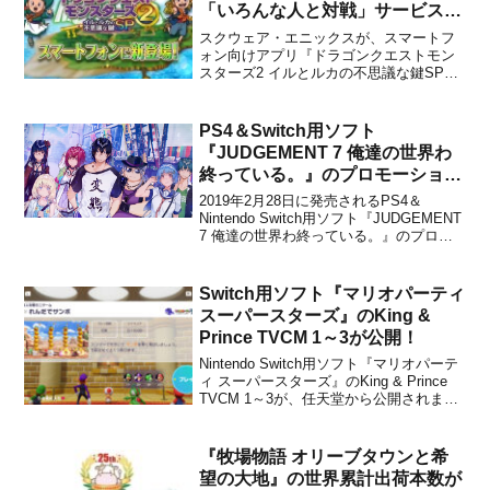
「いろんな人と対戦」サービスが
終了に！
スクウェア・エニックスが、スマートフ
ォン向けアプリ『ドラゴンクエストモン
スターズ2 イルとルカの不思議な鍵SP』
について、有料アイテム「バトル定期
券」を購入すると遊べる「いろんな人と
対戦」サービスを2025年1月23日(木)
PS4＆Switch用ソフト
15:00をもって終了することを発表しまし
『JUDGEMENT 7 俺達の世界わ
た。「いろん...
終っている。』のプロモーション
映像が公開！
2019年2月28日に発売されるPS4＆
Nintendo Switch用ソフト『JUDGEMENT
7 俺達の世界わ終っている。』のプロモ
ーション映像が公開されました。下記か
ら動画をチェックできます。
●JUDGEMENT 7 俺達の世界わ終ってい
Switch用ソフト『マリオパーティ
る。 公式サイトやっと、オープニン...
スーパースターズ』のKing &
Prince TVCM 1～3が公開！
Nintendo Switch用ソフト『マリオパーテ
ィ スーパースターズ』のKing & Prince
TVCM 1～3が、任天堂から公開されまし
た。下記から各動画をチェックすること
ができます。『マリオパーティ スーパー
スターズ』は、2021年10月29日に発売さ
『牧場物語 オリーブタウンと希
れる予定です。【...
望の大地』の世界累計出荷本数が