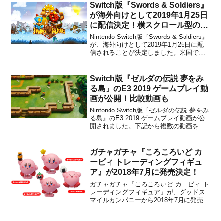
す。気になっていた方は、ぜひチェック
Switch版『Swords & Soldiers』
してみてください。©KAIROSOFT...
が海外向けとして2019年1月25日
に配信決定！横スクロール型のス
トラテジーゲーム
Nintendo Switch版『Swords & Soldiers』
が、海外向けとして2019年1月25日に配
信されることが決定しました。米国での
販売価格は$7.49に設定されています。本
作は、オランダのデベロッパーRonimo
Gamesによって開発された、横スクロー
Switch版『ゼルダの伝説 夢をみ
ル型のス...
る島』のE3 2019 ゲームプレイ動
画が公開！比較動画も
Nintendo Switch版『ゼルダの伝説 夢をみ
る島』のE3 2019 ゲームプレイ動画が公
開されました。下記から複数の動画をチ
ェックすることができます。盗みを働く
とどうなる？ゲームボーイとの比較動画
プレイ動画ゼルダの伝説 夢をみる島 -
ガチャガチャ『ころころいど カ
Switch (【Amazon.co...
ービィ トレーディングフィギュ
ア』が2018年7月に発売決定！
ガチャガチャ『ころころいど カービィ ト
レーディングフィギュア』が、グッドス
マイルカンパニーから2018年7月に発売さ
れることが決定しました。本商品は、カ
プセルがボディになるカプセルトイシリ