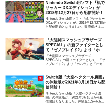
Nintendo Switch用ソフト『机で
サッカー DXエディション』が
2018年12月27日から配信開始！
Nintendo Switch用ソフト『机でサッカー
DXエディション』が、2018年12月27日か
ら配信開始となりました。販売価格は
1,200円(税込)です。本作は、2018年5月
31日より配信開始となった『机でサッカ
ー』本編に追加コンテンツを収録したお
『大乱闘スマッシュブラザーズ
得なパックです。※追加コ...
SPECIAL』の新ファイターとし
て『ゼノブレイド2』より「ホム
ラ」と「ヒカリ」が参戦決定！
『大乱闘スマッシュブラザーズ
SPECIAL』の新ファイターとして、『ゼ
ノブレイド2』より「ホムラ」と「ヒカ
リ」が参戦することが任天堂から発表さ
れました。配信日は2021年3月を予定して
いるとのこと。【ニンテンドートピック
Switch版『大空ヘクタール農園』
ス】『大乱闘スマッシュブラザーズ
の体験版が2021年3月18日から配
SPECIAL』新たな参...
信開始！
Nintendo Switch版『大空ヘクタール農
園』の体験版が、2021年3月18日から配
信開始となりました。体験版はSwitch向
けのeショップ、もしくは任天堂公式サイ
トからダウンロードすることができま