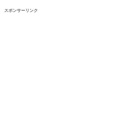
ーズ「ころころいど」より、『星のカー
ビィ』をボックス仕様でフィギュア化し
たものです。詳細を...
スポンサーリンク