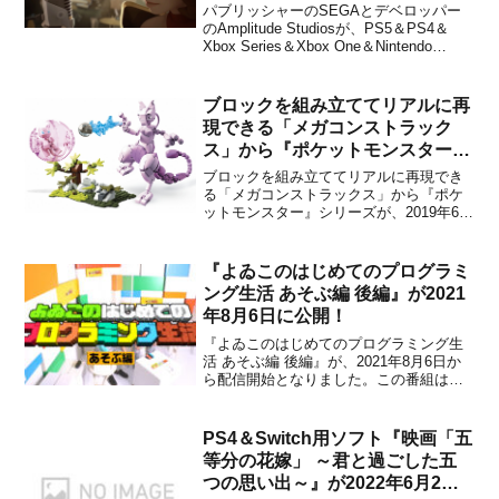
けとして発売決定！
パブリッシャーのSEGAとデベロッパー
のAmplitude Studiosが、PS5＆PS4＆
Xbox Series＆Xbox One＆Nintendo
Switch＆PC用ソフト『Endless
Dungeon』を海外向けとして発売するこ
とを「THE GAME AWARDS 2...
ブロックを組み立ててリアルに再
現できる「メガコンストラック
ス」から『ポケットモンスター』
シリーズが2019年6月下旬以降に
ブロックを組み立ててリアルに再現でき
順次発売決定！
る「メガコンストラックス」から『ポケ
ットモンスター』シリーズが、2019年6月
下旬以降に順次発売されることが米国マ
テル社の日本法人マテル・インターナシ
ョナル株式会社から発表されました。各
『よゐこのはじめてのプログラミ
商品の詳細は下記の通りとなっていま
ング生活 あそぶ編 後編』が2021
す。ブロックを組み立てて...
年8月6日に公開！
『よゐこのはじめてのプログラミング生
活 あそぶ編 後編』が、2021年8月6日か
ら配信開始となりました。この番組は、
よゐこの有野さんと濱口さんが2021年6月
11日に発売された『ナビつき！ つくって
わかる はじめてゲームプログラミング』
PS4＆Switch用ソフト『映画「五
をプレイするというゲームプレイ企画に
等分の花嫁」 ～君と過ごした五
なってい...
つの思い出～』が2022年6月2日