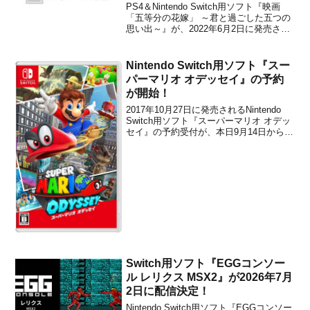
に発売決定！
PS4＆Nintendo Switch用ソフト『映画
「五等分の花嫁」 ～君と過ごした五つの
思い出～』が、2022年6月2日に発売され
ることがAmazon.co.jp(PS4 / Switch)やゲ
ーマーズなどの通販サイトのリストで判
明しました。販売価格は通常版が8,580円
Nintendo Switch用ソフト『スー
(税込...
パーマリオ オデッセイ』の予約
が開始！
2017年10月27日に発売されるNintendo
Switch用ソフト『スーパーマリオ オデッ
セイ』の予約受付が、本日9月14日から開
始されました。本作は、「スーパーマリ
オ64」や「スーパーマリオ サンシャイ
ン」タイプの完全新作の3Dマリオです。
さまざまな惑星を舞台に、壮大なス...
Switch用ソフト『EGGコンソー
ル レリクス MSX2』が2026年7月
2日に配信決定！
Nintendo Switch用ソフト『EGGコンソー