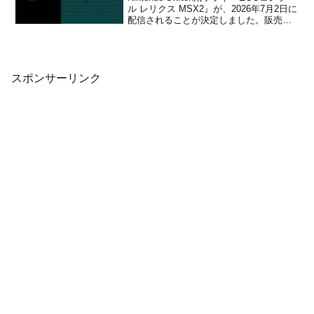
ル レリクス MSX2』が、2026年7月2日に
配信されることが決定しました。販売価
格は880円(税込)に設定されています。D4
エンタープライズがお届けするプロジェ
クトEGGのNintendo Switch向け最新タイ
トルが登...
スポンサーリンク