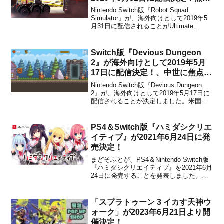
ロボットシミュレーターゲーム
Nintendo Switch版『Robot Squad
Simulator』が、海外向けとして2019年5
月31日に配信されることがUltimate
Gamesからアナウンスされました。米国
での販売価格は$14.99に設定されていま
す。本作は、Bit Golem Gamesによ...
Switch版『Devious Dungeon
2』が海外向けとして2019年5月
17日に配信決定！、中世に焦点を
当てたアクションプラットフォー
Nintendo Switch版『Devious Dungeon
マータイトル
2』が、海外向けとして2019年5月17日に
配信されることが決定しました。米国で
の販売価格は$7.99に設定されています。
本作は、Switchでもリリースされた
『Devious Dungeon』の続編となる、中
PS4＆Switch版『ハミダシクリエ
世に...
イティブ』が2021年6月24日に発
売決定！
まどそふとが、PS4＆Nintendo Switch版
『ハミダシクリエイティブ』を2021年6月
24日に発売することを発表しました。本
作は、まどそふとによって開発され、PC
向けとして2020年9月にリリースされた学
園恋愛ADV『ハミダシクリエイティブ』
「スプラトゥーン 3 イカす天神ウ
の家庭用移植版です。情報源：...
ォーク」が2023年6月21日より開
催決定！