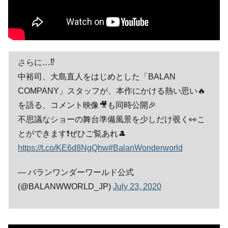
さらに…⁉
中裕司、大島直人をはじめとした「BALAN
COMPANY」スタッフが、本作にかける熱い思い🔥
を語る、コメント映像🎥も同時公開🎉
不思議なショーの舞台準備風景を少しだけ覗く👀こ
とができます❗ぜひご覧あれ🎩
https://t.co/KE6d8NgQhw
#BalanWonderworld
— バランワンダーワールド公式
(@BALANWWORLD_JP)
July 23, 2020