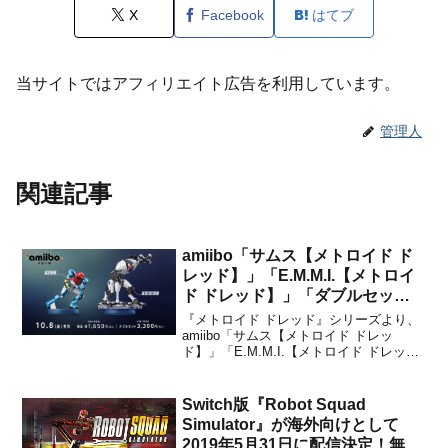
X
Facebook
はてブ
当サイトではアフィリエイト広告を利用しています。
管理人
関連記事
amiibo「サムス【メトロイド ド
レッド】」「E.M.M.I.【メトロイ
ド ドレッド】」「ダブルセット
【サムス/E.M.M.I.】」の予約が開
『メトロイド ドレッド』シリーズより、
始！
amiibo「サムス【メトロイド ドレッ
ド】」「E.M.M.I.【メトロイド ドレッ
ド】」「ダブルセット【サム
ス/E.M.M.I.】」が2021年10月8日に発売
される予定です。販売価格は単品が1,650
Switch版『Robot Squad
円(税込)で、ダブルセットが3,300...
Simulator』が海外向けとして
2019年5月31日に配信決定！無人