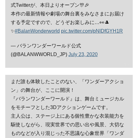
式Twitterが、本日よりオープン🎊🎉
本作の最新情報や劇場の舞台裏をみなさまにお届け
する予定ですので、どうぞお楽しみに…👀🎩
✨
#BalanWonderworld
pic.twitter.com/pNlDfGYH1R
— バランワンダーワールド公式
(@BALANWWORLD_JP)
July 23, 2020
まだ誰も体験したことのない、「ワンダーアクショ
ン」の舞台が、ここに開演！
『バランワンダーワールド』は、舞台ミュージカル
をモチーフとした3Dアクションゲームです。
主人公は、ステージ上にある個性豊かな衣装能力を
駆使しながら、現実世界での思い出や風景、大切な
ものなどが入り混じった不思議な心象世界「ワンダ