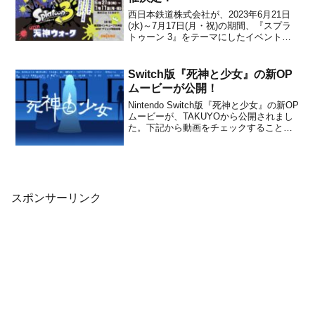
西日本鉄道株式会社が、2023年6月21日
(水)～7月17日(月・祝)の期間、『スプラ
トゥーン 3』をテーマにしたイベント
「スプラトゥーン 3 イカす天神ウォーク
～スプラトゥーン 3 と天神を遊びつく
せ！～」を開催することを発表しまし
Switch版『死神と少女』の新OP
た。本イベントは、福岡県福岡市・天神
ムービーが公開！
エリアを...
Nintendo Switch版『死神と少女』の新OP
ムービーが、TAKUYOから公開されまし
た。下記から動画をチェックすることが
できます。新OPムービー2022年7月21日
に発売予定のNintendo Switch版『死神と
少女』の新OPムービーです。Nintendo
Swit...
スポンサーリンク