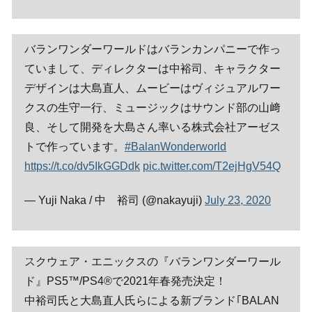
バランワンダーワールドはバランカンパニーで作っ
ていまして、ディレクターは中裕司、キャラクター
デザインは大島直人、ムービーはヴィジュアルワー
クスの生守一行、ミュージックはサウンド部の山﨑
良、そして開発を大島さん率いる株式会社アーゼス
トで作っています。
#BalanWonderworld
https://t.co/dv5IkGGDdk
pic.twitter.com/T2ejHgV54Q
— Yuji Naka / 中 裕司 (@nakayuji)
July 23, 2020
スクウェア・エニックスの『バランワンダーワール
ド』PS5™/PS4®で2021年春発売決定！
中裕司氏と大島直人氏らによる新ブランド｢BALAN