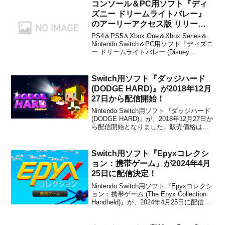
コンソール＆PC用ソフト『ディ
ズニー ドリームライトバレー』
のアーリーアクセス版 リリース
日が2022年9月6日に決定！
PS4＆PS5＆Xbox One＆Xbox Series＆
Nintendo Switch＆PC用ソフト『ディズニ
ー ドリームライトバレー (Disney
Dreamlight Valley)』のアーリーアクセス
版 リリース日が、2022年9月6日に決定し
たことがゲームロフト合同会...
Switch用ソフト『ダッジハード
(DODGE HARD)』が2018年12月
27日から配信開始！
Nintendo Switch用ソフト『ダッジハード
(DODGE HARD)』が、2018年12月27日か
ら配信開始となりました。販売価格は
2,000円(税込)です。ゲームについて本作
は、韓国のデベロッパーIKINA GAMESに
よって開発された、RPGの成長システム
Switch用ソフト『Epyxコレクシ
と弾幕シュ...
ョン：携帯ゲーム』が2024年4月
25日に配信決定！
Nintendo Switch用ソフト『Epyxコレクシ
ョン：携帯ゲーム (The Epyx Collection:
Handheld)』が、2024年4月25日に配信さ
れることが決定しました。販売価格は
3,200円(税込)に設定されています。The