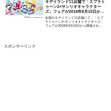
Epyx Collectio...
キデイランド11店舗で「スプラト
ゥーン2×サンリオキャラクター
ズ」フェアが2018年8月10日から
開催決定！
全国のキデイランド11店舗にて、「スプ
ラトゥーン2×サンリオキャラクターズ」
フェアが2018年8月10日から開催される
ことがアナウンスされました。『スプラ
トゥーン2』とサンリオキャラクターズの
コラボ商品が発売されるタイミングに合
わせて、キデイランド11店舗においてス
ペシャルなコー...
スポンサーリンク