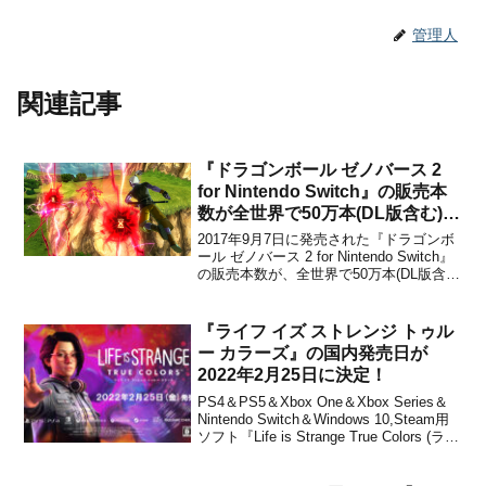
管理人
関連記事
『ドラゴンボール ゼノバース 2
for Nintendo Switch』の販売本
数が全世界で50万本(DL版含む)を
突破！販売店では未だに品薄も続
2017年9月7日に発売された『ドラゴンボ
く
ール ゼノバース 2 for Nintendo Switch』
の販売本数が、全世界で50万本(DL版含
む)を突破したことが公式Twitterアカウン
トで発表されました。【#ドラゴンボール
#ゼノバース2 for Nintendo #Swi...
『ライフ イズ ストレンジ トゥル
ー カラーズ』の国内発売日が
2022年2月25日に決定！
PS4＆PS5＆Xbox One＆Xbox Series＆
Nintendo Switch＆Windows 10,Steam用
ソフト『Life is Strange True Colors (ライ
フ イズ ストレンジ トゥルー カラーズ)』
の国内発売日が、2022年2月25日に決定...