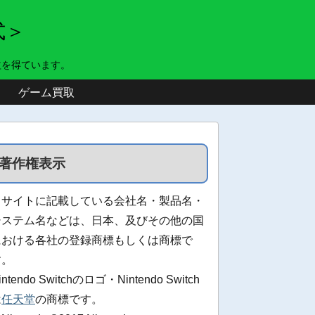
式＞
益を得ています。
ゲーム買取
著作権表示
当サイトに記載している会社名・製品名・
システム名などは、日本、及びその他の国
における各社の登録商標もしくは商標で
す。
intendo Switchのロゴ・Nintendo Switch
は
任天堂
の商標です。