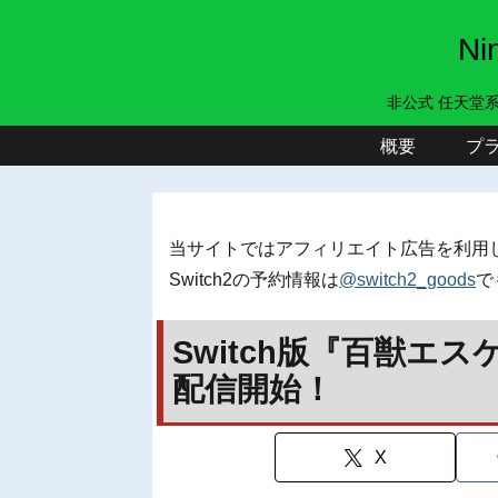
N
非公式 任天堂
概要
プ
当サイトではアフィリエイト広告を利用
Switch2の予約情報は
@switch2_goods
で
Switch版『百獣エス
配信開始！
X