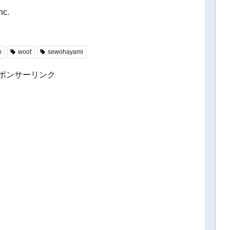
nc.
h
woof
sewohayami
ポンサーリンク