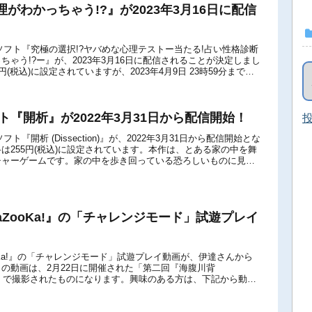
がわかっちゃう!?』が2023年3月16日に配信
itch用ソフト『究極の選択!?ヤバめな心理テストー当たる!占い性格診断
ちゃう!?ー』が、2023年3月16日に配信されることが決定しまし
円(税込)に設定されていますが、2023年4月9日 23時59分までは
ソフト『開析』が2022年3月31日から配信開始！
投
ch用ソフト『開析 (Dissection)』が、2022年3月31日から配信開始とな
は255円(税込)に設定されています。本作は、とある家の中を舞
チャーゲームです。家の中を歩き回っている恐ろしいものに見つ
aZooKa!』の「チャレンジモード」試遊プレイ
ooKa!』の「チャレンジモード」試遊プレイ動画が、伊達さんから
の動画は、2月22日に開催された「第二回『海腹川背
験会」で撮影されたものになります。興味のある方は、下記から動画
ださい。『海腹川背 BaZoo...