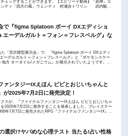
をチェックすることができます。【エピソード動画】『原神』エ
ェンティ「四方の風」ウェンティ 村瀬歩トワリン 武内駿輔
こちらからご覧ください原神 #...
『figma Splatoon ボーイ DXエディショ
ma エーデルガルト＝フォン＝フレスベルグ』な
た「宮沢模型展示会」で、『figma Splatoon ボーイ DXエディ
ma エーデルガルト＝フォン＝フレスベルグ』と『ポケモンスケー
ト地方 オーダイル/メガニウム』が展示されていたようです。下
をチェ...
ファンタジーIXえほん ビビとおじいちゃんと
が2025年7月2日に発売決定！
クスが、『ファイナルファンタジーIXえほん ビビとおじいちゃ
を2025年7月2日に発売することを発表しました。プレイステー
000年7月7日に発売されたRPG『ファイナルファンタジーIX』は
ゲーム「FFIX...
究極の選択!?ヤバめな心理テスト 当たる!占い性格