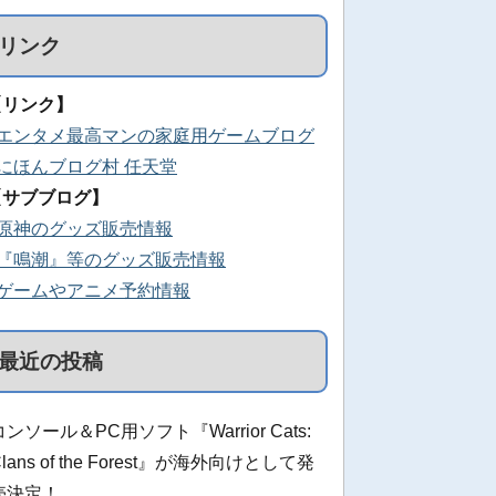
リンク
【リンク】
■エンタメ最高マンの家庭用ゲームブログ
■にほんブログ村 任天堂
【サブブログ】
■原神のグッズ販売情報
■『鳴潮』等のグッズ販売情報
■ゲームやアニメ予約情報
最近の投稿
コンソール＆PC用ソフト『Warrior Cats:
Clans of the Forest』が海外向けとして発
売決定！