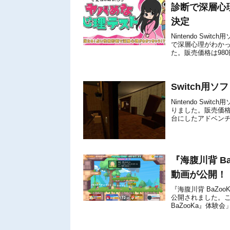
診断で深層心理
決定
Nintendo Sw
で深層心理がわかっ
た。販売価格は980
割引価格の8...
Switch用
Nintendo Swit
りました。販売価格
台にしたアドベン
からないように...
『海腹川背 B
動画が公開！
『海腹川背 BaZ
公開されました。こ
BaZooKa』体
をチェックしてみてく