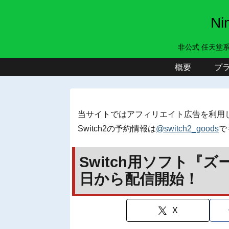
N
非公式 任天堂
概要
プ
当サイトではアフィリエイト広告を利用
Switch2の予約情報は
@switch2_goods
で
Switch用ソフト『ズ
日から配信開始！
X