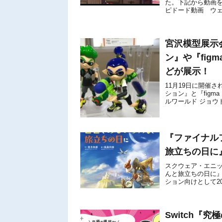
た。下記から動画
ピドード動画 ウ
▽ YouTube版は
宮沢模型展示会で
ン』や『fig
どが展示！
11月19日に開催され
ション』と『fig
ルワールド ジョウ
記から共有された画像
『ファイナル
旅立ちの日に』
スクウェア・エニッ
んと旅立ちの日に』
ション向けとして2
祝25周年！そんな人気
Switch『