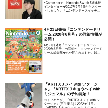
のプロデューサー・野上 恒氏
4Gamer.netで、Nintendo Switch 5週連続
インタビューが2017年2月4日からスター
トしました。「ニンテンドースイッチ」
の発売日に向けて、これから5週連続に渡
ってインタビューしていくとのこと。イ
ンタビュー初回に登場したのは、『スプ
ラトゥーン2』のプロデューサ...
4月21日発売「ニンテンドードリ
ーム 2020年6月号」の詳細情報が
公開！
4月21日発売「ニンテンドードリーム
2020年6月号」の詳細が、ニンテンドード
リーム編集部から公開されました。以
下、内容のまとめです。内容紹介4月21日
発売のニンテンドードリーム20年6月号の
表紙は、『あつまれ どうぶつの森』!さら
に付録として、Nintendo Switchダ...
『ARTFX J メイ with ツタージ
ャ』『ARTFX J キョウヘイ with
ミジュマル』の予約開始！
コトブキヤが、『ARTFX J メイ with ツ
タージャ』(再生産品)を2022年11月に、
『ARTFX J キョウヘイ with ミジュマ