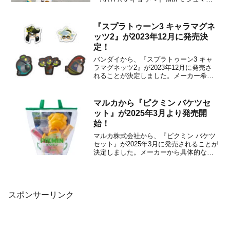
ル』を2022年12月に発売することを発表
しました。販売価格は各11,800円(税別)に
設定されています。「ARTFX J」のポケ
『スプラトゥーン3 キャラマグネ
ットモン...
ッツ2』が2023年12月に発売決
定！
バンダイから、『スプラトゥーン3 キャ
ラマグネッツ2』が2023年12月に発売さ
れることが決定しました。メーカー希望
小売価格は250円(税別)に設定されていま
す。本商品は、今年6月19日に発売された
『スプラトゥーン3 キャラマグネッツ』
マルカから『ピクミン バケツセ
の第二弾となる、『スプラトゥーン3
ット』が2025年3月より発売開
(Spl...
始！
マルカ株式会社から、『ピクミン バケツ
セット』が2025年3月に発売されることが
決定しました。メーカーから具体的な発
売日はアナウンスされていませんが、ト
イスタジアムでは3月12日ごろにリリース
予定となっています。商品の詳細は下記
の通りです。詳細『Splatoon3 およげ！
スイス...
スポンサーリンク