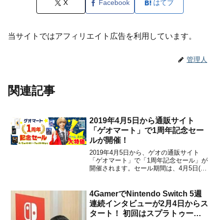
X
Facebook
はてブ
当サイトではアフィリエイト広告を利用しています。
管理人
関連記事
2019年4月5日から通販サイト
「ゲオマート」で1周年記念セー
ルが開催！
2019年4月5日から、ゲオの通販サイト
「ゲオマート」で「1周年記念セール」が
開催されます。セール期間は、4月5日(金)
10:00～4月7日(日) 23:59までです。1周年
記念セールということで、今回も注目商
品が続々と登場します。PS4の『キング
4GamerでNintendo Switch 5週
ダムハーツ3』が2,999円(...
連続インタビューが2月4日からス
タート！ 初回はスプラトゥーン2