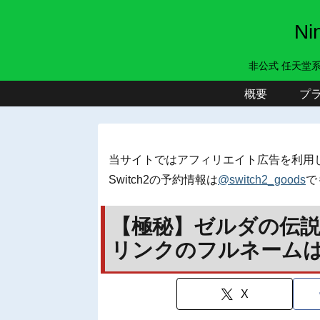
N
非公式 任天堂
概要
プ
当サイトではアフィリエイト広告を利用
Switch2の予約情報は
@switch2_goods
で
【極秘】ゼルダの伝説
リンクのフルネーム
X