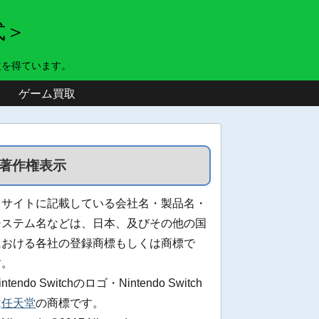
式＞
益を得ています。
ゲーム買取
著作権表示
当サイトに記載している会社名・製品名・
システム名などは、日本、及びその他の国
における各社の登録商標もしくは商標で
す。
intendo Switchのロゴ・Nintendo Switch
は
任天堂
の商標です。