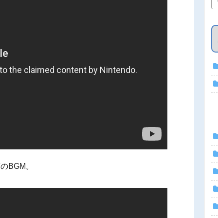
のBGM。