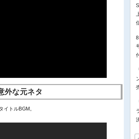
の意外な元ネタ
タイトルBGM。