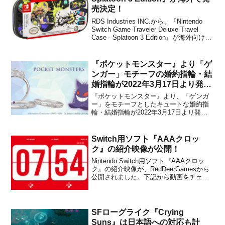
売決定！
RDS Industries INC.から、『Nintendo
Switch Game Traveler Deluxe Travel
Case - Splatoon 3 Edition』が海外向けと
して発売されることが決定しました。
Travel Case - Splatoon 3...
『ポケットモンスター』より「ゲ
ンガー」モチーフの婚約指輪・結
婚指輪が2022年3月17日より発売
開始！
『ポケットモンスター』より、「ゲンガ
ー」をモチーフとしたキュートな婚約指
輪・結婚指輪が2022年3月17日より発売
開始になることがユートレジャーから発
表されました。同日から4月18日(木)の期
間限定で予約受付を行うとのこと。以
Switch用ソフト『AAAクロッ
下、株式会社ユートレジャーのプレスリ
ク』の紹介映像が公開！
リースより商品の詳...
Nintendo Switch用ソフト『AAAクロッ
ク』の紹介映像が、RedDeerGamesから
公開されました。下記から動画をチェッ
クすることができます。本作は、
Nintendo Switchで利用できる高品質の時
計ソフトです。おまけとしてボーナスゲ
ームも収録されていますが、メ...
SFローグライク『Crying
Suns』は日本語への対応も計