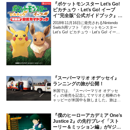
掛ける、 数字ブロックを組み合わ...
『ポケットモンスター Let’s Go!
ピカチュウ・Let’s Go! イーブ
イ“完全版”公式ガイドブック』が
2018年12月1日に発売決定！
2018年11月16日に発売されるNintendo
Switch用ソフト『ポケットモンスター
Let’s Go! ピカチュウ・Let’s Go! イーブ
イ』に対応した攻略本『ポケットモンス
ター Let's Go! ピカチュウ・Let's Go! イ
ーブイ“完全版"公式ガイドブック...
『スーパーマリオ オデッセイ』
ランニングの旅が公開！
米国では、『スーパーマリオ オデッセ
イ』の発売を記念してマリオと相棒のキ
ャッピーが米国中を旅しました。旅は
3,800マイル、74都市、1つの巨大なキノ
コに広がって20万人以上の人々を笑顔に
しました。米任天堂から旅の様子が公開
『僕のヒーローアカデミア One’s
されたので、興味のある方はチェックし
Justice 2』の先行プレイ「スト
てみてください。
ーリー＆ミッション編」がVジャ