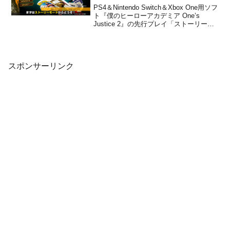
ンプから公開！
PS4＆Nintendo Switch＆Xbox One用ソフ
ト『僕のヒーローアカデミア One’s
Justice 2』の先行プレイ「ストーリー＆
ミッション編」が、Vジャンプから公開に
なりました。この動画では、ストーリー
モードとミッションモードを実機プレイ
で紹介しています。興味...
スポンサーリンク