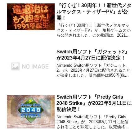
『行くぜ！30周年！！新世代メタ
ルマックス・ティザーPV』が公
開！
『行くぜ！30周年！！新世代メタルマッ
クス・ティザーPV』が、角川ゲームスか
ら公開されました。この動画は、2021年
に30周年を迎える「メタルマックス」シ
リーズで開発・構想中の3プロジェクトを
紹介するものです。興味のある方は、下
Switch用ソフト『ガジェット2』
記から動画をチェックしてみてくださ
が2023年4月27日に配信決定！
い。ファミ通.co...
Nintendo Switch用ソフト『ガジェット
2』が、2023年4月27日に配信されること
が決定しました。販売価格は956円(税込)
に設定されています。本作は、楽しい漫
画のような見た目と感触を特徴とした、
物理ベースのパズルゲームです。5つの異
なる世界を舞台に、200を超える奇...
Switch用ソフト『Pretty Girls
2048 Strike』が2023年5月11日に
配信決定！
Nintendo Switch用ソフト『Pretty Girls
2048 Strike』が、2023年5月11日に配信
されることが決定しました。販売価格は
700円(税込)に設定されています。本作
は、『Pretty Girls』シリーズのZooが手