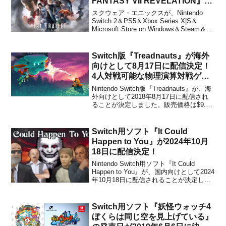
FANTASY VII REVELATION』が
2027年春に発売決定！
スクウェア・エニックスが、Nintendo
Switch 2＆PS5＆Xbox Series X|S＆
Microsoft Store on Windows＆Steam＆
Epic Games Store用ソフト『FINAL
FANTASY VII REVELATION』を2027
年...
Switch版『Treadnauts』が海外
向けとして8月17日に配信決定！
4人対戦可能な物理演算対戦ゲー
ム
Nintendo Switch版『Treadnauts』が、海
外向けとして2018年8月17日に配信され
ることが決定しました。販売価格は$9.99
です。本作は、戦車に乗り込んで戦う、4
人対戦可能なドタバタな物理演算対戦ゲ
ームです。プレイ可能な4つのゾーンがあ
Switch用ソフト『It Could
り、どれにも独自の仕掛...
Happen to You』が2024年10月
18日に配信決定！
Nintendo Switch用ソフト『It Could
Happen to You』が、国内向けとして2024
年10月18日に配信されることが決定しま
した。販売価格は620円(税込)に設定され
ています。本作は、インディーゲーム開
発者のグループPixel Noire Gamesに...
Switch用ソフト『妖怪ウォッチ4
ぼくらは同じ空を見上げている』