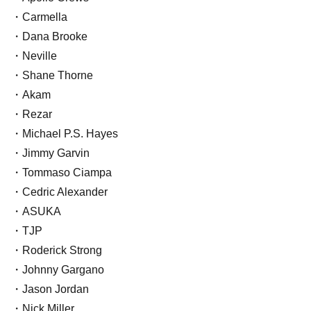
・Carmella
・Dana Brooke
・Neville
・Shane Thorne
・Akam
・Rezar
・Michael P.S. Hayes
・Jimmy Garvin
・Tommaso Ciampa
・Cedric Alexander
・ASUKA
・TJP
・Roderick Strong
・Johnny Gargano
・Jason Jordan
・Nick Miller