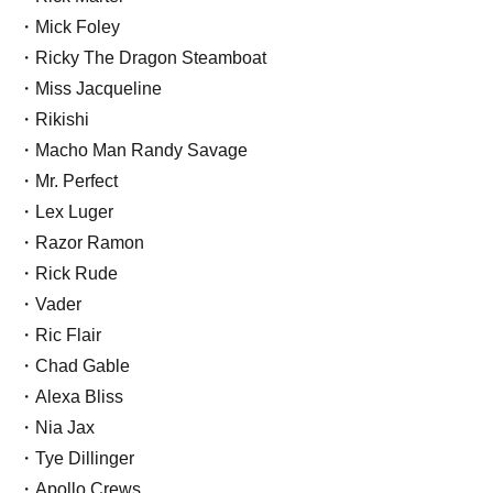
・Mick Foley
・Ricky The Dragon Steamboat
・Miss Jacqueline
・Rikishi
・Macho Man Randy Savage
・Mr. Perfect
・Lex Luger
・Razor Ramon
・Rick Rude
・Vader
・Ric Flair
・Chad Gable
・Alexa Bliss
・Nia Jax
・Tye Dillinger
・Apollo Crews