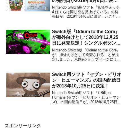
の発売日が2019年6月6日に決
定！PVが公開
Nintendo Switch用ソフト『妖怪ウォッチ
4 ぼくらは同じ空を見上げている』の発
売日が、2019年6月6日に決定したことが
レベルファイブからアナウンスされまし
た。販売価格は5980円（税別）です。パ
ッケージ版も用意されており、パッケー
Switch版『Odium to the Core』
ジ版の数量限定封入特典は、「ジバニ
が海外向けとして2018年12月25
ャ...
日に発売決定！シングルボタンで
遊べる音楽ベースの挑戦的な横ス
Nintendo Switch版『Odium to the Core』
クロールアクションゲーム
が、海外向けとして発売されることが決
定しました。米国eショップページによる
と、2018年12月25日に4.99ドルで配信さ
れる予定です。本作は、インディーデベ
ロッパーDark-1 Gamesによって開発され
Switch用ソフト『セブン・ビリオ
た、...
ン・ヒューマンズ』の国内配信日
が2018年10月25日に決定！
Nintendo Switch用ソフト『7 Billion
Humans (セブン・ビリオン・ヒューマン
ズ)』の国内配信日が、2018年10月25日に
決定しました。販売価格は1500円(税込)
です。【セブン・ビリオン・ヒューマン
ズ】(Nintendo Switch)の配信日が10...
スポンサーリンク