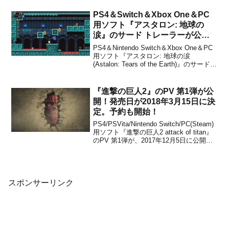
ド』のピンバッジがプレゼントされてい
るようです。下記から画像をチェックす
PS4＆Switch＆Xbox One＆PC
ることができます。Web投票でお気に入
用ソフト『アスタロン: 地球の
りのパートナーポ...
涙』のサード トレーラーが公
開！80年代のゲームから影響を受
PS4＆Nintendo Switch＆Xbox One＆PC
けたアクションアドベンチャー
用ソフト『アスタロン: 地球の涙
(Astalon: Tears of the Earth)』のサード
トレーラーが、パブリッシャーのDangen
Entertainmentから公開されました。下記
から動画をチェックす...
『進撃の巨人2』のPV 第1弾が公
開！発売日が2018年3月15日に決
定。予約も開始！
PS4/PSVita/Nintendo Switch/PC(Steam)
用ソフト『進撃の巨人2 attack of titan』
のPV 第1弾が、2017年12月5日に公開さ
れました。発売日が決定！さらに発売日
が2018年3月15日に決定しています。本
日から、パッケージ版の予約も...
スポンサーリンク