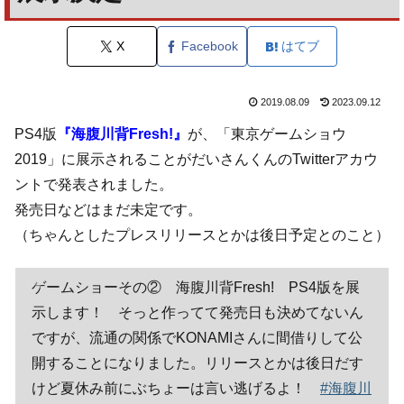
X
Facebook
はてブ
2019.08.09
2023.09.12
PS4版
『海腹川背Fresh!』
が、「東京ゲームショウ
2019」に展示されることがだいさんくんのTwitterアカウ
ントで発表されました。
発売日などはまだ未定です。
（ちゃんとしたプレスリリースとかは後日予定とのこと）
ゲームショーその② 海腹川背Fresh! PS4版を展
示します！ そっと作ってて発売日も決めてないん
ですが、流通の関係でKONAMIさんに間借りして公
開することになりました。リリースとかは後日だす
けど夏休み前にぶちょーは言い逃げるよ！
#海腹川