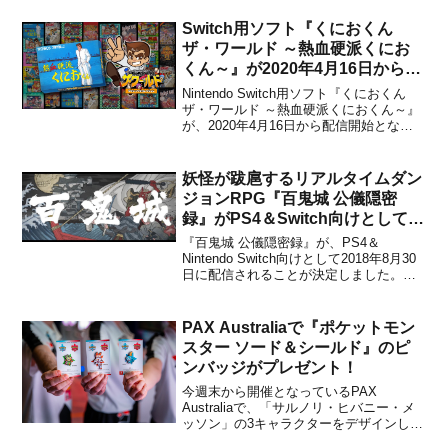
世界、25のレベル、125の敵の波、64...
Switch用ソフト『くにおくん
ザ・ワールド ～熱血硬派くにお
くん～』が2020年4月16日から配
信開始！
Nintendo Switch用ソフト『くにおくん
ザ・ワールド ～熱血硬派くにおくん～』
が、2020年4月16日から配信開始となり
ました。販売価格は500円(税込)に設定さ
れています。2018年12月にリリースされ
た「くにおくん ザ・ワールド クラシック
妖怪が跋扈するリアルタイムダン
スコレクション」に収録さ...
ジョンRPG『百鬼城 公儀隠密
録』がPS4＆Switch向けとして
2018年8月30日に配信決定！
『百鬼城 公儀隠密録』が、PS4＆
Nintendo Switch向けとして2018年8月30
日に配信されることが決定しました。販
売価格は各1389円(税抜)です。（税込
1500円）本作は、ハピネットのゲームス
タジオAsakusa Studiosが開発を手掛け
PAX Australiaで『ポケットモン
る、“怪談”に登場する...
スター ソード＆シールド』のピ
ンバッジがプレゼント！
今週末から開催となっているPAX
Australiaで、「サルノリ・ヒバニー・メ
ッソン」の3キャラクターをデザインした
『ポケットモンスター ソード＆シール