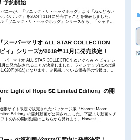
！予約開始
ンパニーが、『ソニック・ザ・ヘッジホッグ』より「ねんどろい
ヘッジホッグ」を2024年11月に発売することを発表しました。
トル『ソニック・ザ・ヘッジホッグ』シリーズから、「シャド
グ」がねんどろいどになって登場です...
ーパーマリオ ALL STAR COLLECTION
ビィ』シリーズが2018年11月に発売決定！
投
ーマリオ ALL STAR COLLECTION ぬいぐるみ ベビィ』シ
年11月に発売決されることが決定しました。ラインナップは次の通
1,620円(税込)となります。※掲載している価格等の情報は、
...
on: Light of Hope SE Limited Edition』の開
！
の公式通販サイト限定で販売されたパッケージ版『Harvest Moon:
e SE Limited Edition』の開封動画が公開されました。下記より動画をチ
トのみの開封動画はこちらから見れます。Harvest ...
ワー』の復刻版が2023年度内に発売決定！