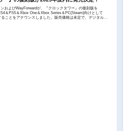
およびWayForwardが、『クロックタワー』の復刻版を
h＆PS4＆PS5＆Xbox One＆Xbox Series＆PC(Steam)向けとして
売することをアナウンスしました。販売価格は未定で、デジタル＆