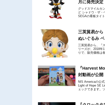
月に発売決定
グッドスマイルカ
ど シャドウ・ザ・
SEGAの看板タイ
ウ・ザ・ヘッジホッ
三英貿易から『ス
ぬいぐるみ ベ
三英貿易から、『スーパ
リーズが、2018
りで、販売価格は各
2018年9月20日時点の
『Harvest Mo
封動画が公開
NIS America
Light of Hop
ェックできます。ソフ
『クロックタ