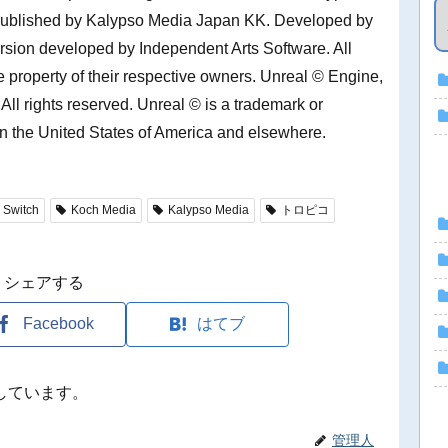
 Published by Kalypso Media Japan KK. Developed by
rsion developed by Independent Arts Software. All
e property of their respective owners. Unreal © Engine,
ll rights reserved. Unreal © is a trademark or
in the United States of America and elsewhere.
 Switch
Koch Media
Kalypso Media
トロピコ
シェアする
Facebook
はてブ
しています。
管理人