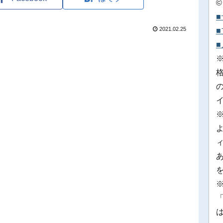
©
2021.02.25
※
「