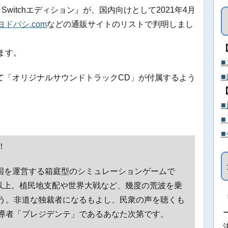
ntendo Switchエディション』が、国内向けとして2021年4月
ヨドバシ.com
などの通販サイトのリストで判明しまし
います。
て「オリジナルサウンドトラックCD」が付属するよう
！
島国を運営する箱庭型のシミュレーションゲームで
類以上。植民地支配や世界大戦など、幾度の荒波を乗
う。非道な独裁者になるもよし、民衆の声を聴くも
導者「プレジデンテ」であるあなた次第です。