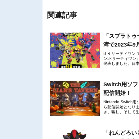
関連記事
「スプラトゥ
湾で2023年
B-R サーティワン
ン3×サーティワン
発表しました。日本では
日から7月20日の期間
Switch用ソフ
配信開始！
Nintendo Swit
ら配信開始となりま
き、騙し、そして
込みます。本...
「ねんどろいど