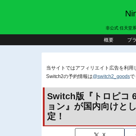
N
非公式 任天堂
概要
プ
当サイトではアフィリエイト広告を利用
Switch2の予約情報は
@switch2_goods
で
Switch版『トロピコ 6 
ョン』が国内向けとして
定！
X