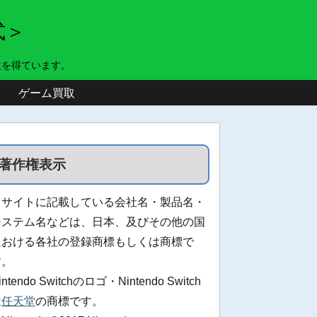
式＞
益を得ています。
ゲーム買取
著作権表示
当サイトに記載している会社名・製品名・
システム名などは、日本、及びその他の国
における各社の登録商標もしくは商標で
す。
intendo Switchのロゴ・Nintendo Switch
は
任天堂
の商標です。