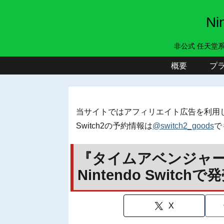
N
非公式 任天堂
概要
プ
当サイトではアフィリエイト広告を利用
Switch2の予約情報は
@switch2_goods
で
『タイムアベンジャー (A
Nintendo Switch
X