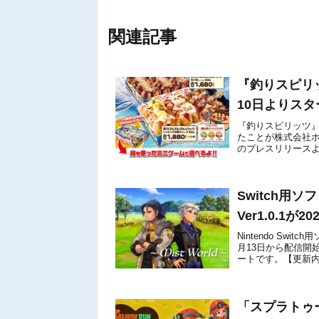
関連記事
『釣りスピリ
10日よりスタ
『釣りスピリッツ』
たことが株式会社
のプレスリリースよ
Nintendo Swit
Switch用ソフ
Ver1.0.1
Nintendo Switc
月13日から配信開
ートです。【更新内
頓さ...
「スプラトゥ