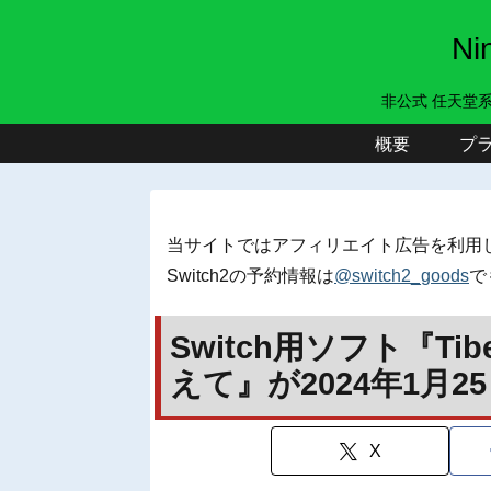
N
非公式 任天堂
概要
プ
当サイトではアフィリエイト広告を利用
Switch2の予約情報は
@switch2_goods
で
Switch用ソフト『Tib
えて』が2024年1月
X