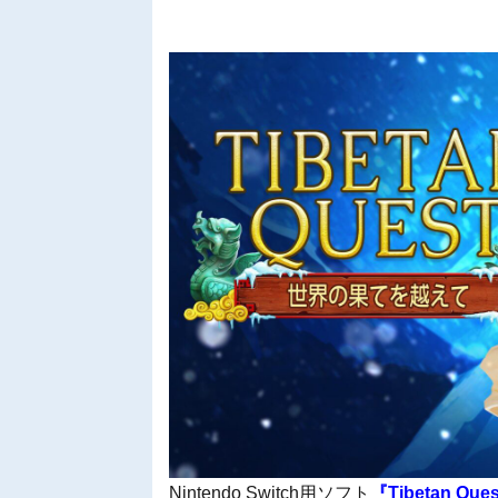
Nintendo Switch用ソフト
『Tibetan Que