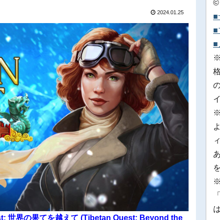
©
2024.01.25
※
「
st: 世界の果てを越えて (Tibetan Quest: Beyond the