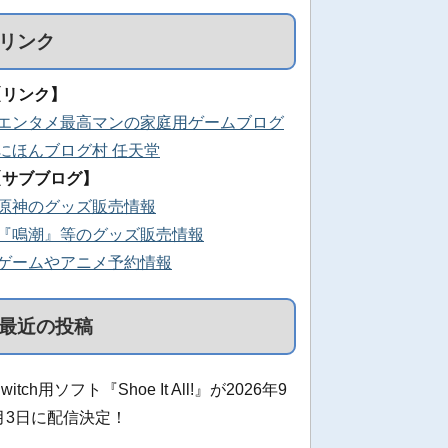
リンク
【リンク】
■エンタメ最高マンの家庭用ゲームブログ
■にほんブログ村 任天堂
【サブブログ】
■原神のグッズ販売情報
■『鳴潮』等のグッズ販売情報
■ゲームやアニメ予約情報
最近の投稿
witch用ソフト『Shoe It All!』が2026年9
月3日に配信決定！