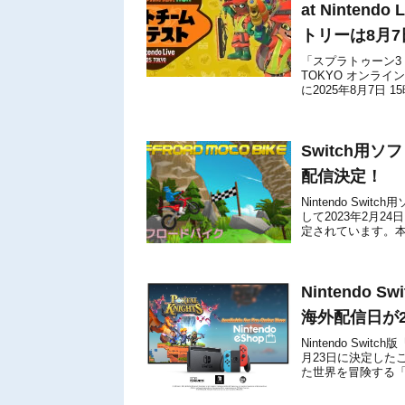
at Ninten
トリーは8月7
「スプラトゥーン3 サー
TOKYO オンラ
に2025年8月7日
イン予選」は、...
Switch用ソフ
配信決定！
Nintendo Swit
して2023年2月2
定されています。本作
Nintendo S
海外配信日が2
Nintendo Swit
月23日に決定したこ
た世界を冒険する
り要素以...