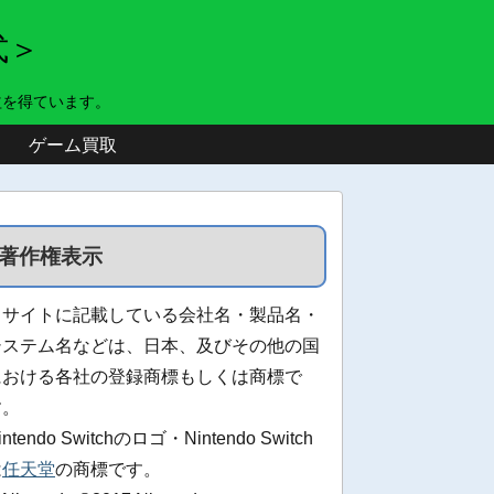
式＞
益を得ています。
ゲーム買取
著作権表示
当サイトに記載している会社名・製品名・
システム名などは、日本、及びその他の国
における各社の登録商標もしくは商標で
す。
intendo Switchのロゴ・Nintendo Switch
は
任天堂
の商標です。