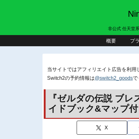
N
非公式 任天堂
概要
プ
当サイトではアフィリエイト広告を利用
Switch2の予約情報は
@switch2_goods
で
『ゼルダの伝説 ブレス
イドブック&マップ付
X