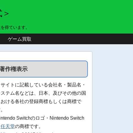
式＞
益を得ています。
ゲーム買取
著作権表示
当サイトに記載している会社名・製品名・
システム名などは、日本、及びその他の国
における各社の登録商標もしくは商標で
す。
intendo Switchのロゴ・Nintendo Switch
は
任天堂
の商標です。