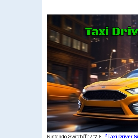
Nintendo Switch用ソフト
『Taxi Driver S