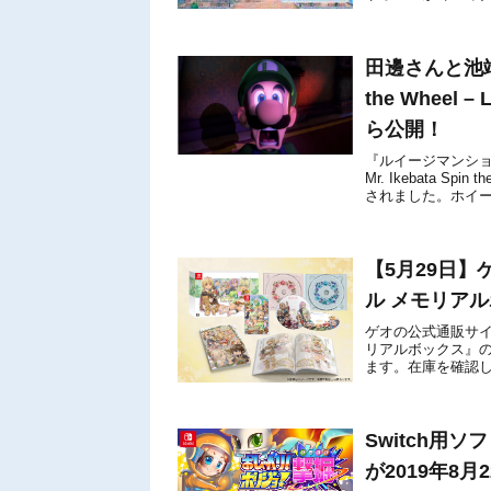
万本を突破した...
田邊さんと池端さん
the Wheel – 
ら公開！
『ルイージマンション
Mr. Ikebata Spin 
されました。ホイー
【5月29日
ル メモリア
ゲオの公式通販サイ
リアルボックス』
ます。在庫を確認し
せん。【ゲオマート
Switch用
が2019年8