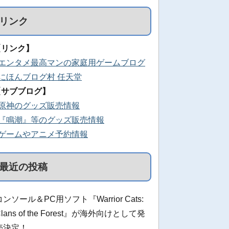
リンク
【リンク】
■エンタメ最高マンの家庭用ゲームブログ
■にほんブログ村 任天堂
【サブブログ】
■原神のグッズ販売情報
■『鳴潮』等のグッズ販売情報
■ゲームやアニメ予約情報
最近の投稿
コンソール＆PC用ソフト『Warrior Cats:
Clans of the Forest』が海外向けとして発
売決定！