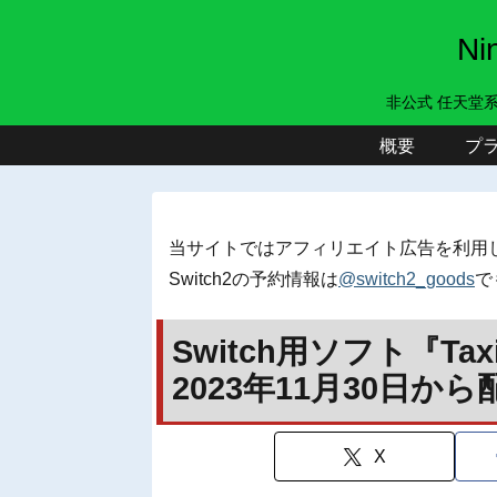
N
非公式 任天堂
概要
プ
当サイトではアフィリエイト広告を利用
Switch2の予約情報は
@switch2_goods
で
Switch用ソフト『Taxi D
2023年11月30日か
X