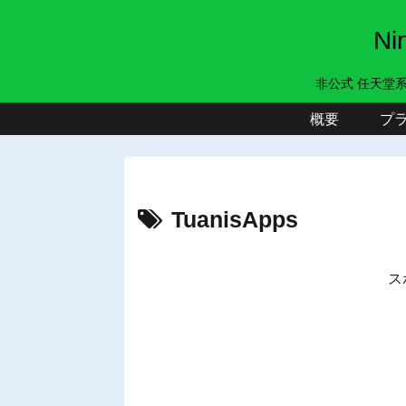
N
非公式 任天堂
概要
プ
TuanisApps
ス