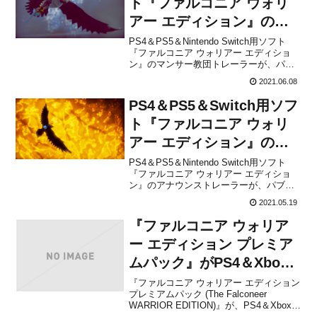
ト『ファルコニア ウォリ
アー エディション』のマ
ンサー教団トレーラーが公
PS4＆PS5＆Nintendo Switch用ソフト
『ファルコニア ウォリアー エディショ
開！
ン』のマンサー教団トレーラーが、パブ
リッシャーの3gooから公開されました。
2021.06.08
株式会社3gooによるプレスリリースとあ
わせて、下記から動画をチェックしてみ
PS4＆PS5＆Switch用ソフ
てください。空中戦闘アクション×オー...
ト『ファルコニア ウォリ
アー エディション』のア
ナウンストレーラーが公
PS4＆PS5＆Nintendo Switch用ソフト
『ファルコニア ウォリアー エディショ
開！
ン』のアナウンストレーラーが、パブリ
ッシャーの3gooから公開されました。株
2021.05.19
式会社3gooによるプレスリリースとあわ
せて、下記から動画をチェックしてみて
『ファルコニア ウォリア
ください。巨大なファルコンに乗って
空...
ー エディション プレミア
ムパック』がPS4＆Xbox
One＆Switch向けとして
『ファルコニア ウォリアー エディション
プレミアムパック (The Falconeer
2021年8月5日に発売決
WARRIOR EDITION)』が、PS4＆Xbox
One＆Nintendo Switch向けとして2021年