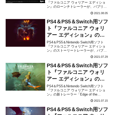
『ファルコニア ウォリアー エディショ
ン』のローンチトレーラーが、パブリッ
シャーの3gooから公開されました。下記
2021.08.05
から動画をチェックすることができま
す。【プレスリリース】『ファルコニア
PS4＆PS5＆Switch用ソフ
ウォリアー エディション』は、2021年...
ト『ファルコニア ウォリ
アー エディション』のス
トーリートレーラーが公
PS4＆PS5＆Nintendo Switch用ソフト
『ファルコニア ウォリアー エディショ
開！
ン』のストーリートレーラーが、パブリ
ッシャーの3gooから公開されました。下
2021.07.29
記から動画をチェックすることができま
す。【プレスリリース】『ファルコニア
PS4＆PS5＆Switch用ソフ
ウォリアー エディション』は、2021...
ト『ファルコニア ウォリ
アー エディション』の新
トレーラー「Edge of the
PS4＆PS5＆Nintendo Switch用ソフト
『ファルコニア ウォリアー エディショ
World」が公開！
ン』の新トレーラー「Edge of the
World」が、パブリッシャーの3gooから公
2021.07.15
開されました。株式会社3gooによるプレ
スリリースとあわせて、下記から動画を
PS4＆PS5＆Switch用ソフ
チェックしてみてくださ...