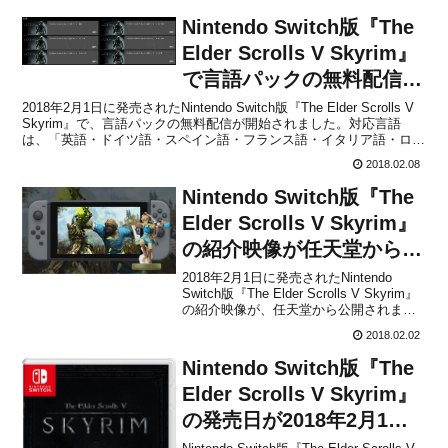
Nintendo Switch版『The
Elder Scrolls V Skyrim』
で言語パックの無料配信が
開始！
2018年2月1日に発売されたNintendo Switch版『The Elder Scrolls V
Skyrim』で、言語パックの無料配信が開始されました。対応言語
は、「英語・ドイツ語・スペイン語・フランス語・イタリア語・ロシ
ア語」です。各言語パックは、Switch向けのeシ...
2018.02.08
Nintendo Switch版『The
Elder Scrolls V Skyrim』
の紹介映像が任天堂から公
開！
2018年2月1日に発売されたNintendo
Switch版『The Elder Scrolls V Skyrim』
の紹介映像が、任天堂から公開されまし
た。本作の基本情報を紹介した動画にな
2018.02.02
っています。興味はあるけどどんなゲー
ムかいまいち分からない。という人には
Nintendo Switch版『The
ピッタリなので、ぜ...
Elder Scrolls V Skyrim』
の発売日が2018年2月1日
に決定！予約が開始！