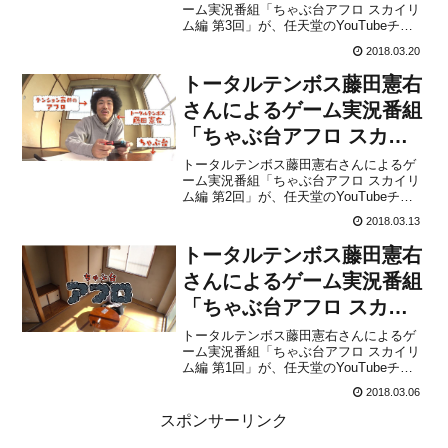
ーム実況番組「ちゃぶ台アフロ スカイリ
ム編 第3回」が、任天堂のYouTubeチャ
ンネルにて公開されました。今回でスカ
2018.03.20
イリム編は最終回になります。次回があ
るのかどうかは分かりませんが、ぜひご
トータルテンボス藤田憲右
覧になってください。P.S.任天堂さん、
「ゲームセンタ...
さんによるゲーム実況番組
「ちゃぶ台アフロ スカイ
リム編 第2回」が公開！
トータルテンボス藤田憲右さんによるゲ
ーム実況番組「ちゃぶ台アフロ スカイリ
ム編 第2回」が、任天堂のYouTubeチャ
ンネルにて公開されました。もしまだ前
2018.03.13
回の動画を見ていない方がいれば、こち
らから見れるので先に視聴しておきまし
トータルテンボス藤田憲右
ょう。The Elder Scrolls V: Sky...
さんによるゲーム実況番組
「ちゃぶ台アフロ スカイ
リム編 第1回」が公開！
トータルテンボス藤田憲右さんによるゲ
ーム実況番組「ちゃぶ台アフロ スカイリ
ム編 第1回」が、任天堂のYouTubeチャ
ンネルにて公開されました。第一回目と
2018.03.06
なる今回は、Nintendo Switch版『The
Elder Scrolls V: Skyrim』に挑戦していま
スポンサーリンク
す。The...