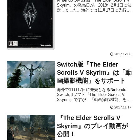
Nintendo Switch版『The Elder Scrolls V
Skyrim』の発売日が、2018年2月1日に決
定しました。海外では11月17日に先行さ
れて発売されていますが、日本では少し
遅れての発売となります。本作は、世界
中で大ヒットしたオープンワールド・ア
クションR...
2017.12.06
Switch版『The Elder
Scrolls V Skyrim』は「動
画撮影機能」をサポート
海外で11月17日に発売となるNintendo
Switch用ソフト『The Elder Scrolls V
Skyrim』ですが、「動画撮影機能」をサ
ポートをしているようです。最初からパ
2017.11.17
ッチ(詳しい内容は不明)が配信されてい
て、それをダウンロードすることで「動
『The Elder Scrolls V
画撮影機能」を使え...
Skyrim』のプレイ動画が
公開！