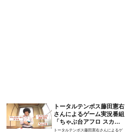
トータルテンボス藤田憲右
さんによるゲーム実況番組
「ちゃぶ台アフロ スカイ
リム編 最終回」が公開！
トータルテンボス藤田憲右さんによるゲ