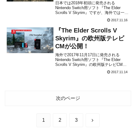
日本では2018年初頭に発売される
Nintendo Switch用ソフト『The Elder
Scrolls V Skyrim』ですが、海外では一足
早く11月17日に発売されます。間もなく
2017.11.16
発売ということで、いくつかプレイ動画
も公開されてきています。興味のある方
『The Elder Scrolls V
はチェックしてみてく...
Skyrim』の欧州版テレビ
CMが公開！
海外で2017年11月17日に発売される
Nintendo Switch用ソフト『The Elder
Scrolls V Skyrim』の欧州版テレビCM
が、任天堂UKから公開されました。
2017.11.14
「Fight dragons anytime, anywhere 」と
いうタイトルが付けられて...
次のページ
次
1
2
3
へ