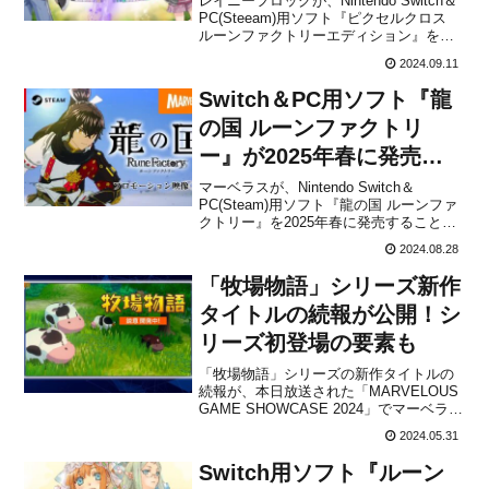
レイニーフロッグが、Nintendo Switch＆
PC(Steeam)用ソフト『ピクセルクロス
ルーンファクトリーエディション』を
2025年に発売することを発表しました。
2024.09.11
紹介映像本作は、マーベラスの人気ゲー
ム「ルーンファクトリー」と「ピクセ
Switch＆PC用ソフト『龍
ル」シリーズがコラボしたタイトルで
す。...
の国 ルーンファクトリ
ー』が2025年春に発売決
定！
マーベラスが、Nintendo Switch＆
PC(Steam)用ソフト『龍の国 ルーンファ
クトリー』を2025年春に発売することを
発表しました。Nintendo Direct ソフトメ
2024.08.28
ーカーラインナップ 2024.8.27 紹介映像
『龍の国 ルーンファクトリー』プロモー
「牧場物語」シリーズ新作
ション映...
タイトルの続報が公開！シ
リーズ初登場の要素も
「牧場物語」シリーズの新作タイトルの
続報が、本日放送された「MARVELOUS
GAME SHOWCASE 2024」でマーベラス
がアナウンスしました。「牧場物語」シ
2024.05.31
リーズの新作タイトルを2本開発中という
ことは昨年発表になっていますが、今回
Switch用ソフト『ルーン
はそのうちの1本の続報という形になりま