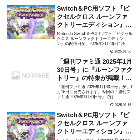
Switch＆PC用ソフト『ピ
クセルクロス ルーンファ
クトリーエディション』の
配信日が2025年2月20日に
Nintendo Switch＆PC用ソフト『ピクセル
クロス ルーンファクトリーエディショ
決定！
ン』の配信日が、2025年2月20日に決定
したことを今日発売の「週刊ファミ通
2025.01.30
2025年2月13日号」でレイニーフロッグ
が発表しました。販売価格は1,200円(税
「週刊ファミ通 2025年1月
込)に設定されています。本作...
30日号」に『ルーンファク
トリー』の特集が掲載！発
売日も決定
「週刊ファミ通 2025年1月30日号」が、1
月16日に発売されます。今回の「週刊フ
ァミ通 2025年1月30日号」では、
HoYoverseが贈るスペースファンタジー
2025.01.15
RPG『崩壊：スターレイル』が表紙を飾
ります。表紙だけではなく、永遠の地オ
Switch＆PC用ソフト『ピ
ンパロス 開幕を記念して28ページの大
ボ...
クセルクロス ルーンファ
クトリーエディション』が
2025年に発売決定！