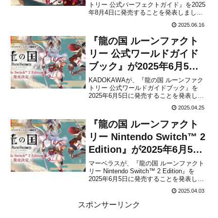
トリー 公式パーフェクトガイド』を2025
年8月4日に発売することを発表しまし
た。2025年6月5日に発売された書籍『龍
2025.06.16
の国 ルーンファクトリー 公式ワールドガ
イドブック』に続き、公式ガイドブック
『龍の国 ルーンファクト
が登場！本書は、Nintendo Swit...
リー 公式ワールドガイド
ブック』が2025年6月5日
に発売決定！
KADOKAWAが、『龍の国 ルーンファク
トリー 公式ワールドガイドブック』を
2025年6月5日に発売することを発表しま
した。本書は、Nintendo Switch 2＆
2025.04.25
Nintendo Switch＆Steam向け新作ゲーム
『龍の国 ルーンファクトリー』と同時発
『龍の国 ルーンファクト
売になる、プレイ...
リー Nintendo Switch™ 2
Edition』が2025年6月5日
に発売決定！
マーベラスが、『龍の国 ルーンファクト
リー Nintendo Switch™ 2 Edition』を
2025年6月5日に発売することを発表しま
した。『龍の国 ルーンファクトリー』
2025.04.03
は、ファンタジーの世界で冒険・生活の
両方が楽しめるRPG「ルーンファクトリ
スポンサーリンク
ー」シリーズの最新作です。物...