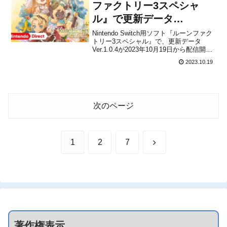
す...
ファクトリー3スペシャ
ル』で更新データ
Ver.1.0.4が2023年10月19
Nintendo Switch用ソフト『ルーンファク
トリー3スペシャル』で、更新データ
日から配信開始！
Ver.1.0.4が2023年10月19日から配信開始
になったことをマーベラスが発表しまし
2023.10.19
た。軽微な不具合の修正に加え、BGM音
量調整機能を追加したものになるとのこ
と。パッチノートは下記の通り...
次のページ
次
1
2
7
へ
著作権表示