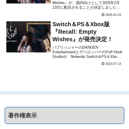
Wishes』が、国内向けとして2025年2月
13日に配信されることが決定しました。
販売価格は1,650円(税込)に設定されてい
2025.01.23
ますが、2025年2月20日 23時59分までは
割引価格で購入することができます。
Switch＆PS＆Xbox版
『...
『Recall: Empty
Wishes』が発売決定！
パブリッシャーのDANGEN
EntertainmentとデベロッパーのPuff Hook
Studioが、Nintendo Switch＆PS＆Xbox
版『Recall: Empty Wishes』の発売が決
2023.07.13
定したことをアナウンスしました。PCに
て2023年第4四半期にリリース...
著作権表示