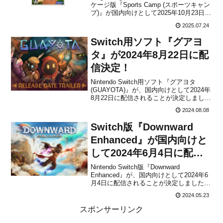
ケージ版『Sports Camp (スポーツキャン
プ)』が国内向けとして2025年10月23日に
発売されることが決定しました。ダウン
2025.07.24
ロード版としても配信予定ですが、パッ
ケージでも発売されるようです。パッケ
Switch用ソフト『グアヨ
ージ版...
タ』が2024年8月22日に配
信決定！
Nintendo Switch用ソフト『グアヨタ
(GUAYOTA)』が、国内向けとして2024年
8月22日に配信されることが決定しまし
た。販売価格は1,750円(税込)に設定され
2024.08.08
ています。本作は、たいまつを手にし、
火、光、レーザーの力を利用して神殿を
Switch版『Downward
探索し、楽園の謎を解き明かす...
Enhanced』が国内向けと
して2024年6月4日に配信
決定！
Nintendo Switch版『Downward
Enhanced』が、国内向けとして2024年6
月4日に配信されることが決定しました。
販売価格は1,250円(税込)に設定されてい
2024.05.23
ます。本作は、オープンワールドでのパ
ルクールを特徴とする、一人称視点のプ
スポンサーリンク
ラットフォームアドベンチャ...