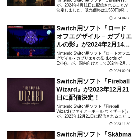
Nintendo Switch用ソフト『Saviorless』
が、2024年4月11日に配信されることが
決定しました。販売価格は1,550円(税込)
に設定されています。【Saviorless
2024.04.08
Launch Trailer】本作は、美しい手描きの
アートとアニメーション、雰囲気のあ
Switch用ソフト『ロード
る...
オフエグザイル – ガブリエ
ルの影』が2024年2月14日
に配信決定！
Nintendo Switch用ソフト『ロードオフエ
グザイル - ガブリエルの影 (Lords of
Exile)』が、国内向けとして2024年2月14
日に配信されることが決定しました。販
2024.02.01
売価格は2,450円(税込)に設定されていま
す。本作は、復讐を果たす冒険の旅へと
Switch用ソフト『Fireball
乗り出す、彼...
Wizard』が2023年12月21
日に配信決定！
Nintendo Switch用ソフト『Fireball
Wizard (ファイアーボール ウィザード)』
が、2023年12月21日に配信されることが
決定しました。販売価格は1,250円(税込)
2023.11.30
に設定されています。本作は、強力なウ
ィザードとなり、危険と謎に満ちたピク
Switch用ソフト『Skábma
セルワールドの...