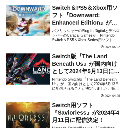
Switch＆PS5＆Xbox用ソ
フト『Downward:
Enhanced Edition』が海
外向けとして2024年6月4
パブリッシャーのPlug In Digitalとデベロ
ッパーのCaracal Gamesが、Nintendo
日に発売決定！
Switch＆PS5＆Xbox Series用ソフト
『Downward: Enhanced Edition』を海外
2024.05.22
向けとして2024年6月4日に発売すること
を発表しました...
Switch版『The Land
Beneath Us』が国内向け
として2024年5月13日に配
信決定！
Nintendo Switch版『The Land Beneath
Us』が、国内向けとして2024年5月13日
に配信されることが決定しました。販売
価格は1,750円(税込)に設定されていま
2024.04.25
す。本作は、タイのデベロッパーFairPlay
Studiosによって開発された、ウェール...
Switch用ソフト
『Saviorless』が2024年4
月11日に配信決定！