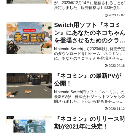
が、2023年12月14日に配信されることが
決定しました。販売価格は1,800円(税込)
に設定されています。最新トレーラー本
2023.12.07
作は、猫じゃらしを操作して猫たちを巣
穴(ワープホール)に導いていく、戦略性の
Switch用ソフト『ネコミ
ある癒し系パズルゲームです。指...
ン』にあなたのネコちゃん
を登場させるためのクラウ
ドファンディングが開始！
Nintendo Switchにて2023年秋に発売予定
のダウンロード専用ゲーム『ネコミン』
に、あなたのネコちゃんを登場させるた
めのクラウドファンディングが開始にな
2023.04.18
ったことを、ジェットマンが発表しまし
た。支援することで、 ゲーム内に登場す
『ネコミン』の最新PVが
るコレクションリストにお宅のネコちゃ
んの画...
公開！
Nintendo Switch用ソフト『ネコミン』の
最新PVが、株式会社ジェットマンから公
開されました。下記から動画をチェック
することができます。ネコを愛し愛され
2020.11.12
たゲーム#Nintendo #Switch 向け癒し系パ
ズルゲーム「ネコミン」#nekomin #ネコ
『ネコミン』のリリース時
ミン先日 #IN...
期が2021年に決定！