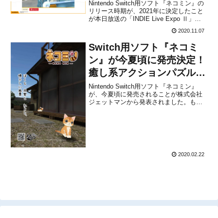
Nintendo Switch用ソフト『ネコミン』の
リリース時期が、2021年に決定したこと
が本日放送の「INDIE Live Expo Ⅱ」で
アナウンスされました。もともとは2020
2020.11.07
年夏頃に計画されていましたが、少し遅
れるようです。本作は、猫じゃらしを操
Switch用ソフト『ネコミ
作して猫たちを巣穴(ワー...
ン』が今夏頃に発売決定！
癒し系アクションパズルゲ
ーム
Nintendo Switch用ソフト『ネコミン』
が、今夏頃に発売されることが株式会社
ジェットマンから発表されました。もと
もとはVRゲームとして開発されていまし
たが、Switchでリリースされることにな
ったようです。本作は、猫じゃらしを使
って猫たちを巣穴(ワープホール)に誘導す
る...
2020.02.22