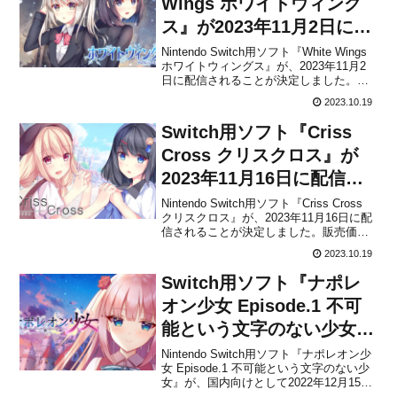
Wings ホワイトウィング
ス』が2023年11月2日に配
信決定！
Nintendo Switch用ソフト『White Wings
ホワイトウィングス』が、2023年11月2
日に配信されることが決定しました。販
売価格は3,300円(税込)に設定されていま
2023.10.19
すが、2023年11月1日 23時59分までは割
引価格の2,673円(税込)で購入することが
Switch用ソフト『Criss
で...
Cross クリスクロス』が
2023年11月16日に配信決
定！
Nintendo Switch用ソフト『Criss Cross
クリスクロス』が、2023年11月16日に配
信されることが決定しました。販売価格
は3,300円(税込)に設定されていますが、
2023.10.19
2023年11月15日 23時59分までは割引価
格の2,673円(税込)で購入することがで
Switch用ソフト『ナポレ
き...
オン少女 Episode.1 不可
能という文字のない少女』
が2022年12月15日に配信
Nintendo Switch用ソフト『ナポレオン少
女 Episode.1 不可能という文字のない少
決定！
女』が、国内向けとして2022年12月15日
に配信されることが決定しました。販売