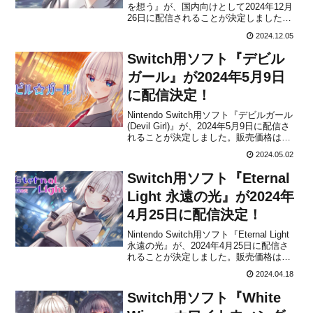
を想う』が、国内向けとして2024年12月
26日に配信されることが決定しました。
販売価格は3,300円(税込)に設定されてい
2024.12.05
ますが、2024年12月26日 23時59分まで
は割引価格で購入できます。本作は、
Switch用ソフト『デビル
Switchでもリリー...
ガール』が2024年5月9日
に配信決定！
Nintendo Switch用ソフト『デビルガール
(Devil Girl)』が、2024年5月9日に配信さ
れることが決定しました。販売価格は
3,300円(税込)に設定されていますが、
2024.05.02
2024年5月8日 23時59分までは割引価格で
購入することができます。本作は、呼
Switch用ソフト『Eternal
吸、まばたき...
Light 永遠の光』が2024年
4月25日に配信決定！
Nintendo Switch用ソフト『Eternal Light
永遠の光』が、2024年4月25日に配信さ
れることが決定しました。販売価格は
3,300円(税込)に設定されていますが、
2024.04.18
2024年4月24日 23時59分までは割引価格
で購入することができます。『White
Switch用ソフト『White
Win...