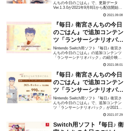
んちの今日のごはん』で、更新データ
Ver.1.3.0が2021年9月8日から配信開始に
なったことがアニプレックスから発表さ
2021.09.08
れました。今回の更新データで、ゲーム
内の軽微な不具合を修正したとのことで
『毎日♪ 衛宮さんちの今日
す。【お知らせ】本日、ゲーム内の...
のごはん』で追加コンテン
ツ「ランサーシナリオパッ
ク」の紹介映像が公開！
Nintendo Switch用ソフト『毎日♪ 衛宮さ
んちの今日のごはん』の追加コンテンツ
「ランサーシナリオパック」の紹介映像
が、アニプレックスから公開されまし
2021.08.01
た。下記から動画をチェックすることが
できます。🎉追加コンテンツ「ランサー
『毎日♪ 衛宮さんちの今日
シナリオパック」紹介映像公開「毎日♪
衛宮さんち...
のごはん』で追加コンテン
ツ「ランサーシナリオパッ
ク」が2021年8月5日に配
Nintendo Switch用ソフト『毎日♪ 衛宮さ
んちの今日のごはん』で、追加コンテン
信決定！
ツ「ランサーシナリオパック」が2021年8
月5日に配信されることがアニプレックス
2021.07.29
から発表されました。追加コンテンツの
価格は990円（税込）です。なお、8月15
Switch用ソフト『毎日♪ 衛
日まで追加コンテンツの発売を記念...