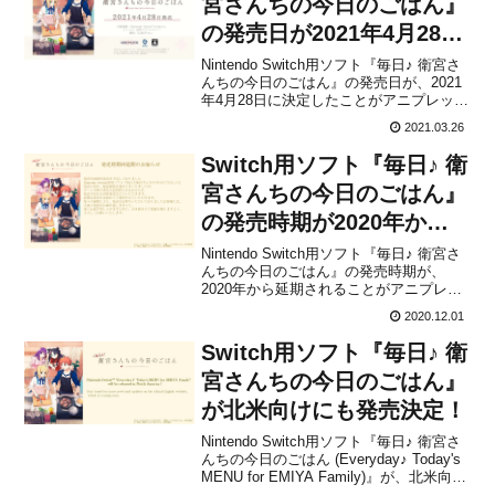
宮さんちの今日のごはん』
の発売日が2021年4月28日
に決定！
Nintendo Switch用ソフト『毎日♪ 衛宮さ
んちの今日のごはん』の発売日が、2021
年4月28日に決定したことがアニプレック
スから発表されました。販売価格は5,280
2021.03.26
円（税込）です。🍴毎日♪ 衛宮さんちの
今日のごはん 4月28日（水）発売決定🍴
Switch用ソフト『毎日♪ 衛
Nintendo Swit...
宮さんちの今日のごはん』
の発売時期が2020年から
延期に！
Nintendo Switch用ソフト『毎日♪ 衛宮さ
んちの今日のごはん』の発売時期が、
2020年から延期されることがアニプレッ
クスから発表されました。このゲームは
2020.12.01
もともと2020年5月に発売予定でしたが、
「新型コロナウイルスの感染拡大による
Switch用ソフト『毎日♪ 衛
開発遅延」に伴い2020年に発売日変更...
宮さんちの今日のごはん』
が北米向けにも発売決定！
Nintendo Switch用ソフト『毎日♪ 衛宮さ
んちの今日のごはん (Everyday♪ Today's
MENU for EMIYA Family)』が、北米向け
にも発売されることがアニプレックスか