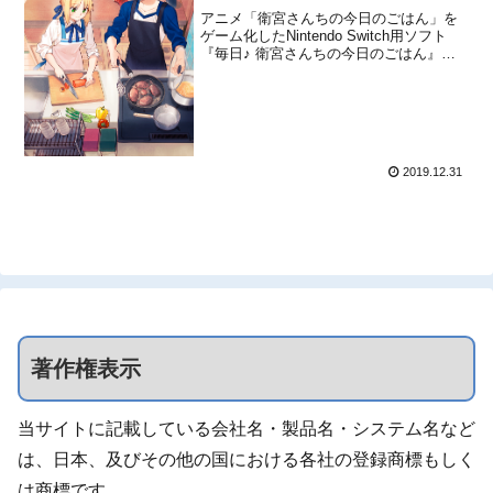
発売決定！
アニメ「衛宮さんちの今日のごはん」を
ゲーム化したNintendo Switch用ソフト
『毎日♪ 衛宮さんちの今日のごはん』
が、2020年春に発売されることが株式会
社アニプレックスから発表されました。
【毎日♪衛宮さんちの今日のごはん2020年
春発売予定！】原作のTAa先生、料理監
修...
2019.12.31
著作権表示
当サイトに記載している会社名・製品名・システム名など
は、日本、及びその他の国における各社の登録商標もしく
は商標です。