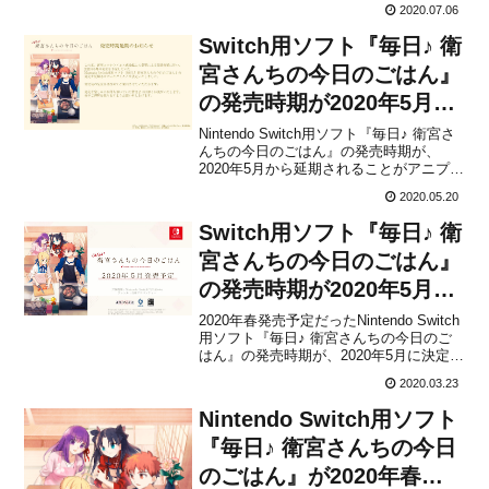
2020.07.06
ら発表されました。今後のお知らせは、
近日開設予定の北米版サイトにて告知す
Switch用ソフト『毎日♪ 衛
る...
宮さんちの今日のごはん』
の発売時期が2020年5月か
ら延期に！
Nintendo Switch用ソフト『毎日♪ 衛宮さ
んちの今日のごはん』の発売時期が、
2020年5月から延期されることがアニプレ
ックスから発表されました。延期の理由
2020.05.20
は、「新型コロナウイルスの感染拡大に
よる開発遅延に伴い」としています。な
Switch用ソフト『毎日♪ 衛
お、変更後の発売日については改めてお
知らせ...
宮さんちの今日のごはん』
の発売時期が2020年5月に
決定！第1弾PVも公開
2020年春発売予定だったNintendo Switch
用ソフト『毎日♪ 衛宮さんちの今日のご
はん』の発売時期が、2020年5月に決定し
たことがアニプレックスから発表されま
2020.03.23
した。販売価格は未定です。下記に新し
いトレーラー「第1弾PV」が公開されて
Nintendo Switch用ソフト
いるので、興味のある方はチェックし...
『毎日♪ 衛宮さんちの今日
のごはん』が2020年春に