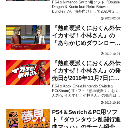
Bundle』が海外向けとし
PS4＆Nintendo Switch用ソフト『Double
Dragon & Kunio-kun Retro Brawler
て2020年2月20日に発売決
Bundle』が、海外向けとして2020年2月
定！ザ・ワールド ～クラ
20日に発売されることがアークシステム
2020.02.06
ワークスから発表されました。このゲー
シックスコレクションの海
ムは、日本で2018年12月20...
『熱血硬派くにおくん外伝
外版
イカすぜ！小林さん』の
「あらかじめダウンロー
ド」が開始！
2019.10.24
『熱血硬派くにおくん外伝
イカすぜ！小林さん』の発
売日が2019年11月7日に決
定！
PS4＆Xbox One＆Nintendo Switch＆
PC(Steam)用ソフト『熱血硬派くにおく
ん外伝 イカすぜ！小林さん』の発売日
が、2019年11月7日に決定したことがア
2019.10.10
ークシステムワークスから発表されまし
た。ダウンロード専用となり、販売価格
PS4＆Switch＆PC用ソフ
は1,500円(税込)に設定...
ト『ダウンタウン乱闘行進
曲マッハ』のチーム紹介