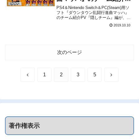
PV『隠しチーム』編が公
PS4＆Nintendo Switch＆PC(Steam)用ソ
フト『ダウンタウン乱闘行進曲マッハ』
開！
のチーム紹介PV『隠しチーム』編が、ア
ークシステムワークスから公開されまし
2019.10.10
た。下記から動画をチェックすることが
できます。【本日発売!! & チーム紹介PV
第6弾】「ダウンタウン乱闘行...
次のページ
前
次
1
2
3
5
へ
へ
著作権表示