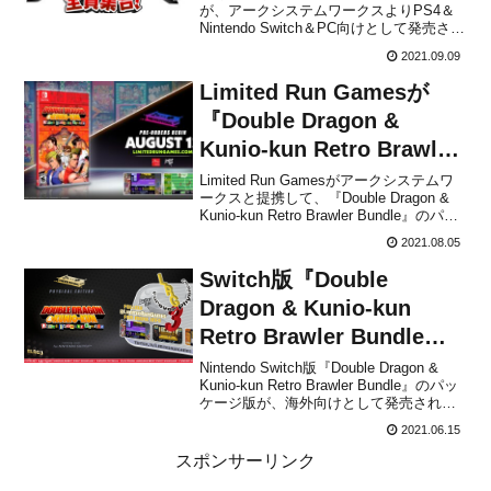
が、アークシステムワークスよりPS4＆
Nintendo Switch＆PC向けとして発売され
ることがファミ通.com(週刊ファミ通2021
2021.09.09
年9月23日号)でアナウンスされました。
本作は、くにおくん35周年プロジェクト
Limited Run Gamesが
としてリリースされる、くにお...
『Double Dragon &
Kunio-kun Retro Brawler
Bundle』のパッケージ版
Limited Run Gamesがアークシステムワ
ークスと提携して、『Double Dragon &
の予約受付を2021年8月13
Kunio-kun Retro Brawler Bundle』のパッ
日より開始すると発表！
ケージ版の予約受付を2021年8月13日よ
2021.08.05
りLimited Run Games 公式サイトにて開
始するとアナ...
Switch版『Double
Dragon & Kunio-kun
Retro Brawler Bundle』
のパッケージ版が海外向け
Nintendo Switch版『Double Dragon &
Kunio-kun Retro Brawler Bundle』のパッ
として発売決定！
ケージ版が、海外向けとして発売される
ことが本日放送の「LRG3 show」で
2021.06.15
Limited Run Gamesからアナウンスされ
ました。詳細などは...
スポンサーリンク