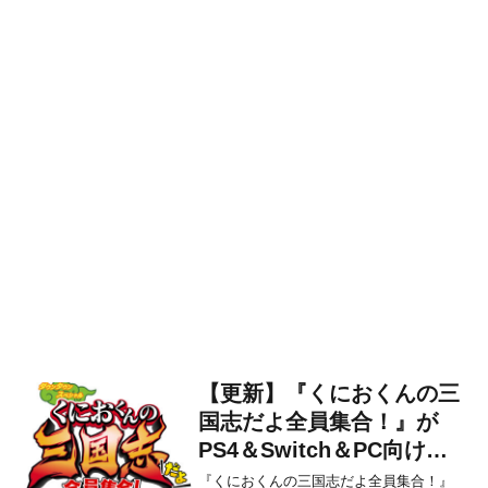
【更新】『くにおくんの三
国志だよ全員集合！』が
PS4＆Switch＆PC向けと
して発売決定！
『くにおくんの三国志だよ全員集合！』