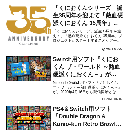
「くにおくんシリーズ」誕
生35周年を迎えて「熱血硬
派くにおくん 35周年」プ
ロジェクトがスタート！
「くにおくんシリーズ」誕生35周年を迎
えて、「熱血硬派くにおくん 35周年」プ
ロジェクトがスタートすることがアーク
システムワークスから発表されました。
シリーズ新作ゲームの発売のみならず、
2021.05.25
関連商品やコラボレーションなど、様々
Switch用ソフト『くにお
なプロジェクトが進行中とのこと。続報
は今後公開される予定で...
くん ザ・ワールド ～熱血
硬派くにおくん～』が
2020年4月16日から配信開
Nintendo Switch用ソフト『くにおくん
ザ・ワールド ～熱血硬派くにおくん～』
始！
が、2020年4月16日から配信開始となり
ました。販売価格は500円(税込)に設定さ
2020.04.16
れています。2018年12月にリリースされ
た「くにおくん ザ・ワールド クラシック
PS4＆Switch用ソフト
スコレクション」に収録さ...
『Double Dragon &
Kunio-kun Retro Brawler