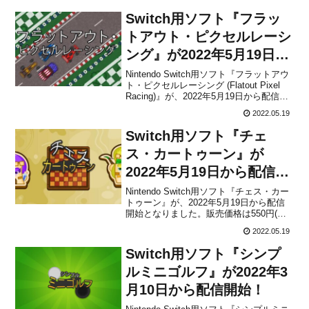
Switch用ソフト『フラッ
トアウト・ピクセルレーシ
ング』が2022年5月19日か
ら配信開始！
Nintendo Switch用ソフト『フラットアウ
ト・ピクセルレーシング (Flatout Pixel
Racing)』が、2022年5月19日から配信開
始となりました。販売価格は590円(税込)
2022.05.19
に設定されています。海外プレイ動画本
作は、ピクセルアートスタイルのグラフ
Switch用ソフト『チェ
ィックを特...
ス・カートゥーン』が
2022年5月19日から配信開
始！
Nintendo Switch用ソフト『チェス・カー
トゥーン』が、2022年5月19日から配信
開始となりました。販売価格は550円(税
込)に設定されています。本作は、愉快な
2022.05.19
見た目を特徴とした、チェスゲームで
す。異なる難易度のコンピューターと対
Switch用ソフト『シンプ
戦したり、友達と一緒に対戦することが
で...
ルミニゴルフ』が2022年3
月10日から配信開始！