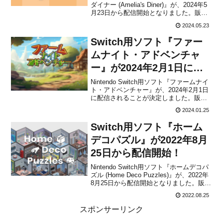
ダイナー (Amelia's Diner)』が、2024年5
月23日から配信開始となりました。販売
価格は399円(税込)に設定されています。
2024.05.23
本作は、アメリアがディナーを切り盛り
しておいしい料理を提供し、お客様を満
Switch用ソフト『ファー
足させてあげるの...
ムナイト・アドベンチャ
ー』が2024年2月1日に配
信決定！
Nintendo Switch用ソフト『ファームナイ
ト・アドベンチャー』が、2024年2月1日
に配信されることが決定しました。販売
価格は899円(税込)に設定されています。
2024.01.25
本作は、農場を作り、果物を育て、食べ
物を調理し、剣を持って壮大な冒険へと
Switch用ソフト『ホーム
出かけていく、ロールプレイング要素
と...
デコパズル』が2022年8月
25日から配信開始！
Nintendo Switch用ソフト『ホームデコパ
ズル (Home Deco Puzzles)』が、2022年
8月25日から配信開始となりました。販売
価格は799円(税込)に設定されています
2022.08.25
が、2022年8月31日 23時59分までは割引
価格の719円(税込)で購入することがで...
スポンサーリンク