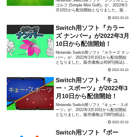
Nintendo Switch用ソフト『シンプルミニ
ゴルフ (Simple Mini Golf)』が、2022年3
月10日から配信開始となりました。販売
価格は399円(税込)に設定されています。
2022.03.10
海外プレイ動画本作は、Kistler Benjamin
による、シンプルな2Dトップダウ...
Switch用ソフト『カラー
ズ ナンバー』が2022年3月
10日から配信開始！
Nintendo Switch用ソフト『カラーズ ナン
バー』が、2022年3月10日から配信開始
となりました。販売価格は459円(税込)に
設定されています。本作は、Kistler
2022.03.10
Benjaminが手掛けた、さまざまなテーマ
が登場するぬりえゲームです。シンプル
Switch用ソフト『キュ
で簡単な方法で絵を塗...
ー・スポーツ』が2022年3
月10日から配信開始！
Nintendo Switch用ソフト『キュー・スポ
ーツ』が、2022年3月10日から配信開始
となりました。販売価格は739円(税込)に
設定されています。本作は、Kistler
2022.03.10
Benjaminが手掛けた、さまざまなビリヤ
ードとスヌーカーのゲームモードを収録
Switch用ソフト『ボー
したビリヤードゲームで...