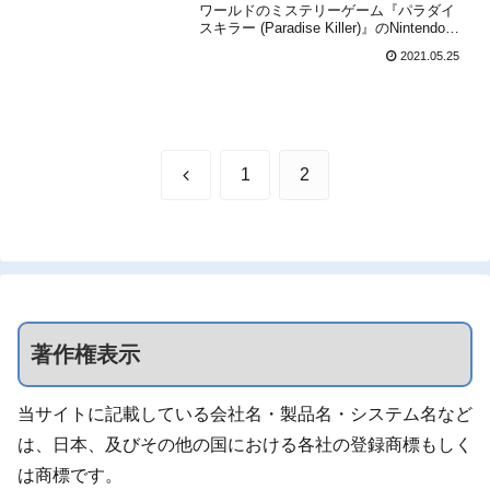
ワールドのミステリーゲーム『パラダイ
定！
スキラー (Paradise Killer)』のNintendo
Switch＆PC(Steam)向け日本語版を2021
2021.05.25
年に発売することを発表しました。以
下、レオフルのプレスリリースより本作
の詳細です。オープ...
前
1
2
へ
著作権表示
当サイトに記載している会社名・製品名・システム名など
は、日本、及びその他の国における各社の登録商標もしく
は商標です。