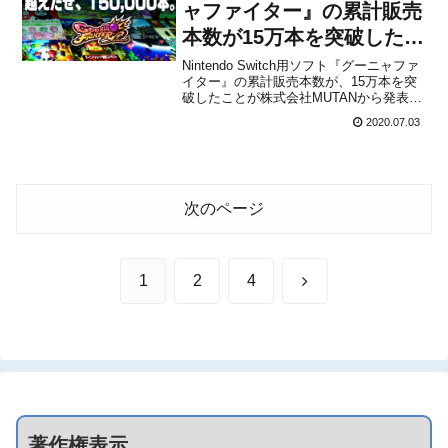
ャファイター』の累計販売
本数が15万本を突破したこ
とが発表！
Nintendo Switch用ソフト『グーニャファ
イター』の累計販売本数が、15万本を突
破したことが株式会社MUTANから発表さ
れました。今年1月11日には10万本を突破
2020.07.03
したことがアナウンスされてましたが、
さらに売り上げを重ねていたようです。
なお、詳細は不明ですが超凄いニュー
ス...
次のページ
次
1
2
4
へ
著作権表示