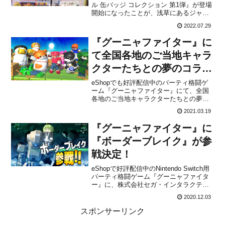
ル 缶バッジ コレクション 第1弾』が登場
開始になったことが、浅草にあるジャパ
ンゾンのTwitterアカウントで発表されま
2022.07.29
した。1回1コ300円で、全15種類をライ
ンナップに用意。また、1等がでたらゲー
『グーニャファイター』に
ムダウンロード券がその場で当たるとの
こと...
て全国各地のご当地キャラ
クターたちとの夢のコラボ
レーション参戦が決定！
eShopでも好評配信中のパーティ格闘ゲ
ーム『グーニャファイター』にて、全国
各地のご当地キャラクターたちとの夢の
コラボレーション参戦が決定したことが
2021.03.19
株式会社MUTANから発表されました。配
信予定日は4月上旬を予定しており、対応
『グーニャファイター』に
プラットフォームは「Nintendo Switch
版」...
『ボーダーブレイク』が参
戦決定！
eShopで好評配信中のNintendo Switch用
パーティ格闘ゲーム『グーニャファイタ
ー』に、株式会社セガ・インタラクティ
ブの大人気ネットワークロボットウォー
2020.12.03
ズ『ボーダーブレイク』が参戦すること
が株式会社MUTANから発表されました。
スポンサーリンク
Switch版および全国のゲームセンター...