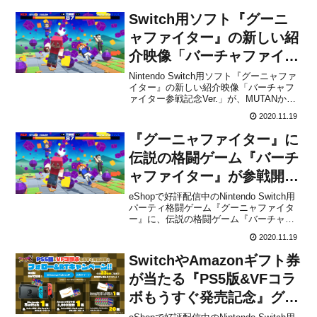
Switch用ソフト『グーニ
ャファイター』の新しい紹
介映像「バーチャファイタ
ー参戦記念Ver.」が公開！
Nintendo Switch用ソフト『グーニャファ
イター』の新しい紹介映像「バーチャフ
ァイター参戦記念Ver.」が、MUTANから
公開されました。下記から動画をチェッ
2020.11.19
クすることができます。ギャギャッ！#バ
ーチャファイター 参戦記念として、グー
『グーニャファイター』に
ニャファイターのおニューな映像を公
開...
伝説の格闘ゲーム『バーチ
ャファイター』が参戦開
始！Switch版および全国
eShopで好評配信中のNintendo Switch用
パーティ格闘ゲーム『グーニャファイタ
のゲームセンターで稼働中
ー』に、伝説の格闘ゲーム『バーチャフ
のAPM3版に登場
ァイター』のキャラクターが本日より参
2020.11.19
戦開始となります。Switch版および全国
のゲームセンターで稼働中のAPM3版に
SwitchやAmazonギフト券
登場するとのこと。株式会社MUTAN...
が当たる『PS5版&VFコラ
ボもうすぐ発売記念』グー
ニャファイター公式フォロ