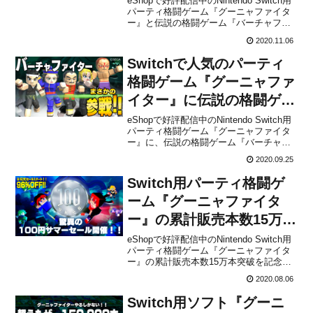
eShopで好評配信中のNintendo Switch用
パーティ格闘ゲーム『グーニャファイタ
ー&RTキャンペーンが開
ー』と伝説の格闘ゲーム『バーチャファ
催！
イター』のコラボや、PS5版のもうすぐ
2020.11.06
発売を記念して、 グーニャファイター 公
式フォロー&RTキャンペーンが開催にな
Switchで人気のパーティ
りました。抽選でSwitchなどの豪...
格闘ゲーム『グーニャファ
イター』に伝説の格闘ゲー
ム『バーチャファイター』
eShopで好評配信中のNintendo Switch用
パーティ格闘ゲーム『グーニャファイタ
が参戦決定！さらに豪華キ
ー』に、伝説の格闘ゲーム『バーチャフ
ャスト情報なども解禁
ァイター』のキャラクターが参戦するこ
2020.09.25
とが株式会社MUTANから発表されまし
た。また、豪華キャスト情報や先日発表
Switch用パーティ格闘ゲ
になったPS5版の情報等もあわせて公開
され...
ーム『グーニャファイタ
ー』の累計販売本数15万本
突破を記念して100円で購
eShopで好評配信中のNintendo Switch用
パーティ格闘ゲーム『グーニャファイタ
入できるセールが8月6日か
ー』の累計販売本数15万本突破を記念し
ら開始！
て、100円(税込)で購入できるセールが
2020.08.06
2020年8月6日から開始されました。【配
信ページ】以下、セールの詳細です。
Switch用ソフト『グーニ
Nintendo eShopで大好...