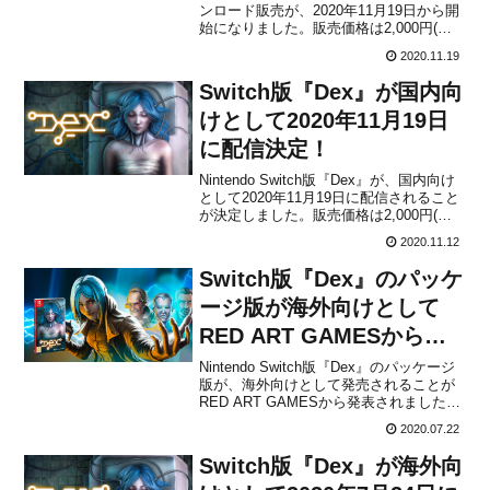
ンロード販売が、2020年11月19日から開
始になりました。販売価格は2,000円(税
込)ですが、2020年11月30日 23時59分ま
2020.11.19
ではセール価格で購入することができま
す。QubicGamesよりプレスリリースが
Switch版『Dex』が国内向
公開になっ...
けとして2020年11月19日
に配信決定！
Nintendo Switch版『Dex』が、国内向け
として2020年11月19日に配信されること
が決定しました。販売価格は2,000円(税
込)ですが、2020年11月30日 23時59分ま
2020.11.12
では割引価格の1,200円(税込)で購入する
ことができます。本作は、『ブレード・
Switch版『Dex』のパッケ
ランナー』...
ージ版が海外向けとして
RED ART GAMESから発
売決定！
Nintendo Switch版『Dex』のパッケージ
版が、海外向けとして発売されることが
RED ART GAMESから発表されました。
価格は€29,99で、発送予定日は2020 Q4
2020.07.22
となります。パッケージは2,800本のみが
利用可能で、7月23日からRED ART
Switch版『Dex』が海外向
GAMES ...