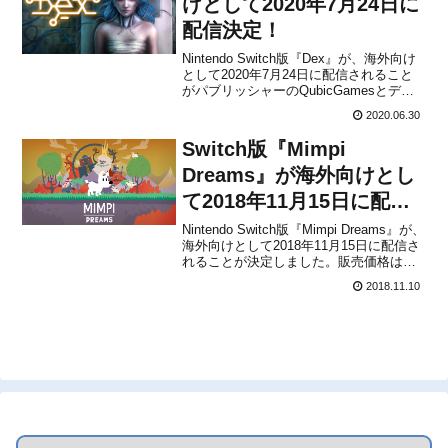
けとして2020年7月24日に
配信決定！
Nintendo Switch版『Dex』が、海外向け
として2020年7月24日に配信されること
がパブリッシャーのQubicGamesとデベ
ロッパーのDreadlocksから発表されまし
2020.06.30
た。販売価格は$19.99に設定されていま
す。本作は、『ブレード・ランナー』
Switch版『Mimpi
『ニューロマンサー...
Dreams』が海外向けとし
て2018年11月15日に配信
決定！キュートなパズル＆
Nintendo Switch版『Mimpi Dreams』が、
海外向けとして2018年11月15日に配信さ
冒険プラットフォーマー
れることが決定しました。販売価格は
$9.99です。本作は、Silicon Jellyと
2018.11.10
Dreadlocks Mobileによって開発されスマ
ートフォン＆PC向けとして配信さ...