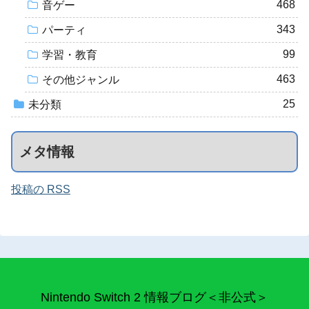
468
音ゲー
343
パーティ
99
学習・教育
463
その他ジャンル
25
未分類
メタ情報
投稿の RSS
Nintendo Switch 2 情報ブログ＜非公式＞