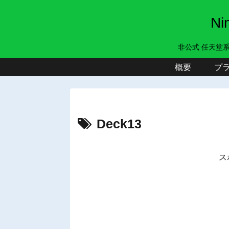
N
非公式 任天堂
概要
プ
Deck13
ス