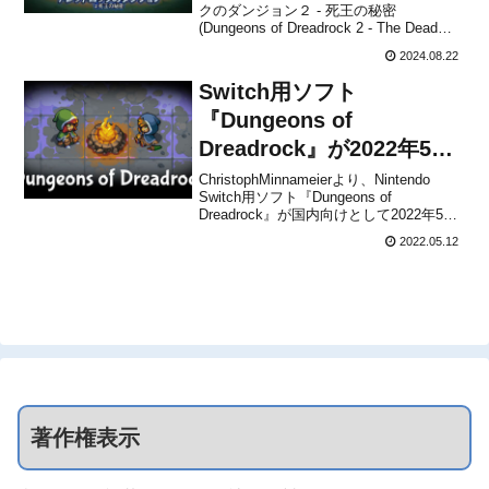
クのダンジョン２ - 死王の秘密
(Dungeons of Dreadrock 2 - The Dead
King's Secret)』が、国内向けとして2024
2024.08.22
年11月28日に配信されることが決定しま
した。販売価格は139円(...
Switch用ソフト
『Dungeons of
Dreadrock』が2022年5月
12日に配信決定！
ChristophMinnameierより、Nintendo
Switch用ソフト『Dungeons of
Dreadrock』が国内向けとして2022年5月
12日から配信開始になりました。販売価
2022.05.12
格は1,350円(税込)に設定されています
が、2022年5月26日 0時59分までは...
著作権表示