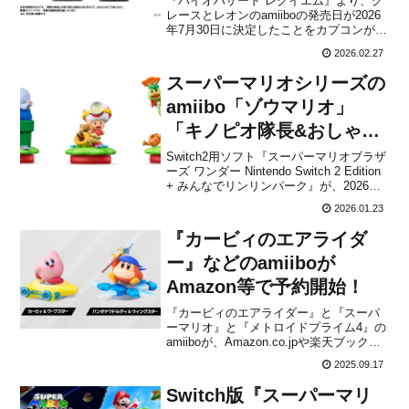
『バイオハザード レクイエム』より、グ
レースとレオンのamiiboの発売日が2026
年7⽉30⽇に決定したことをカプコンが発
表しました。本日2月27日より、予約受付
2026.02.27
も順次開始となります。amiiboは、ゲー
ムとつながり連動する、キャラクターフ
スーパーマリオシリーズの
ィギュアのこと。対応するソフトをプレ
イ...
amiibo「ゾウマリオ」
「キノピオ隊長&おしゃべ
りフラワー」「ポプリン&
Switch2用ソフト『スーパーマリオブラザ
ーズ ワンダー Nintendo Switch 2 Edition
フロリアン王子」が発売決
+ みんなでリンリンパーク』が、2026年3
定！予約開始
月26日に発売される予定です。同日3月26
2026.01.23
日に、スーパーマリオシリーズの新作
amiiboとして「ゾウマリオ」「キノピオ
『カービィのエアライダ
隊長&...
ー』などのamiiboが
Amazon等で予約開始！
『カービィのエアライダー』と『スーパ
ーマリオ』と『メトロイドプライム4』の
amiiboが、Amazon.co.jpや楽天ブックス
で予約開始になりました。新たに登場す
2025.09.17
るamiibo(アミーボ)は上記3作品から全7種
類があり、いずれも2025年9月16日から
Switch版『スーパーマリ
ゲーム取扱店やオンラインシ...