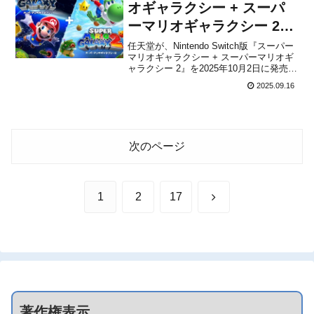
オギャラクシー + スーパ
ーマリオギャラクシー 2』
が発売決定！予約開始
任天堂が、Nintendo Switch版『スーパー
マリオギャラクシー + スーパーマリオギ
ャラクシー 2』を2025年10月2日に発売す
ることを発表しました。本作は、Wii向け
2025.09.16
に発売された『スーパーマリオギャラク
シー』と『スーパーマリオギャラクシー
2』をSwitch向けに発売す...
次のページ
次
1
2
17
へ
著作権表示