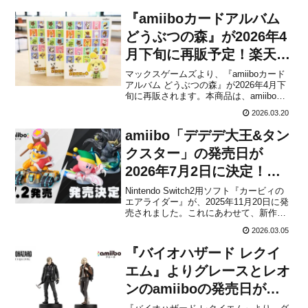
『amiiboカードアルバム
どうぶつの森』が2026年4
月下旬に再販予定！楽天ブ
ックスで予約受付中
マックスゲームズより、『amiiboカード
アルバム どうぶつの森』が2026年4月下
旬に再販されます。本商品は、amiiboカ
ードを整理・収納できる、『どうぶつの
2026.03.20
森』デザインのカードアルバムです。表
面には「しずえ」や「とたけけ」など
amiibo「デデデ大王&タン
『どうぶつの森』のキャラクターたち、
裏面はカワイ...
クスター」の発売日が
2026年7月2日に決定！新
作amiiboの予約開始
Nintendo Switch2用ソフト『カービィの
エアライダー』が、2025年11月20日に発
売されました。これにあわせて、新作
amiboとして「カービィ&ワープスター
2026.03.05
（カービィのエアライダーシリーズ）」
「バンダナワドルディ&ウィングスター
『バイオハザード レクイ
（カービィのエアライダーシリーズ）」
も...
エム』よりグレースとレオ
ンのamiiboの発売日が決
定！予約開始