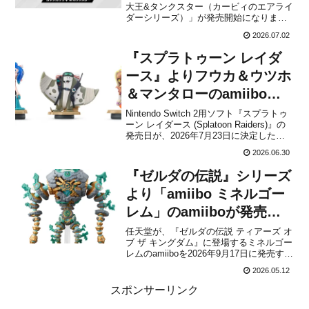
大王&タンクスター（カービィのエアライ
ダーシリーズ）」が発売開始になりまし
た。タンクスターは、ゲーム内でプッシ
2026.07.02
ュの操作をすると滑走形態が変わります
が、amiiboでも接地形態と滑走形態、そ
『スプラトゥーン レイダ
れぞれを付け替えて楽しむことができま
す。好...
ース』よりフウカ＆ウツホ
＆マンタローのamiiboが
発売決定！予約開始
Nintendo Switch 2用ソフト『スプラトゥ
ーン レイダース (Splatoon Raiders)』の
発売日が、2026年7月23日に決定したこ
とを任天堂が発表しました。これにあわ
2026.06.30
せて、『スプラトゥーン レイダース』よ
りフウカ＆ウツホ＆マンタローのamiibo
『ゼルダの伝説』シリーズ
が同日7月...
より「amiibo ミネルゴー
レム」のamiiboが発売決
定！予約開始
任天堂が、『ゼルダの伝説 ティアーズ オ
ブ ザ キングダム』に登場するミネルゴー
レムのamiiboを2026年9月17日に発売する
ことを発表しました。Nintendo Switch向
2026.05.12
けとして発売された『ゼルダの伝説 ティ
アーズ オブ ザ キングダム』から、新作
スポンサーリンク
amiiboが登場決...