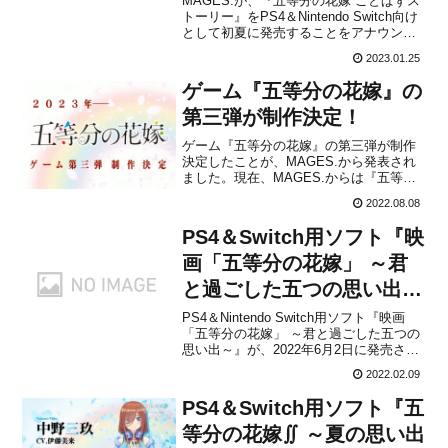
MAGES.が、『五等分の花嫁 ごとぱずス
トーリー』をPS4＆Nintendo Switch向け
として初夏に発売することをアナウンス
しました。販売価格は未定で、2023年2月
2023.01.25
10日より予約受付が開始される予定で
す。本作は、『五等分の花嫁∬ ～夏の思
ゲーム『五等分の花嫁』の
い出も五等分～』と『映画「五等分...
第三弾が制作決定！
ゲーム『五等分の花嫁』の第三弾が制作
決定したことが、MAGES.から発表され
ました。現在、MAGES.からは『五等分
の花嫁∬ ～夏の思い出も五等分～』と
2022.08.08
『映画「五等分の花嫁」～君と過ごした
五つの思い出～』がPS4＆Nintendo
PS4＆Switch用ソフト『映
Switch向けに発売されており、こちらに
ついて...
画「五等分の花嫁」 ～君
と過ごした五つの思い出
～』が2022年6月2日に発
PS4＆Nintendo Switch用ソフト『映画
「五等分の花嫁」 ～君と過ごした五つの
売決定！
思い出～』が、2022年6月2日に発売され
ることがAmazon.co.jp(PS4 / Switch)やゲ
2022.02.09
ーマーズなどの通販サイトのリストで判
明しました。販売価格は通常版が8,580円
PS4＆Switch用ソフト『五
(税込...
等分の花嫁∬ ～夏の思い出