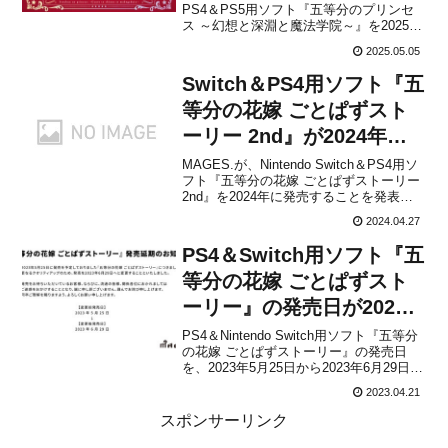
PS4＆PS5用ソフト『五等分のプリンセ
ス ～幻想と深淵と魔法学院～』を2025年
9月18日に発売することを発表しました。
2025.05.05
TVアニメ「五等分の花嫁」コンシューマ
ゲームシリーズの第4弾となる本作は、
Switch＆PS4用ソフト『五
「五等分の花嫁」のスピンオフ作...
等分の花嫁 ごとぱずスト
ーリー 2nd』が2024年に
発売決定！
MAGES.が、Nintendo Switch＆PS4用ソ
フト『五等分の花嫁 ごとぱずストーリー
2nd』を2024年に発売することを発表し
ました。2024年5月27日(月)より、予約受
2024.04.27
付を開始する予定とのこと。本作は、
2023年に発売された『五等分の花嫁 ごと
PS4＆Switch用ソフト『五
ぱずストーリー』の...
等分の花嫁 ごとぱずスト
ーリー』の発売日が2023
年6月29日に変更に！
PS4＆Nintendo Switch用ソフト『五等分
の花嫁 ごとぱずストーリー』の発売日
を、2023年5月25日から2023年6月29日に
変更することをMAGES.が発表しまし
2023.04.21
た。変更の理由は「更なるクオリティア
ップのため」としています。遅れるのは
スポンサーリンク
残念ですが、新たな発売日を楽し...