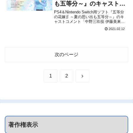
も五等分～』のキャストコ
メント「中野三玖役 伊藤
PS4＆Nintendo Switch用ソフト『五等分
の花嫁∬ ～夏の思い出も五等分～』のキ
美来」が公開！
ャストコメント「中野三玖役 伊藤美来」
が、MAGES.から公開されました。下記
2021.02.12
から動画をチェックすることができま
す。『五等分の花嫁∬ ～夏の思い出も五
等分～』は、2021年3月25日に発売...
次のページ
次
1
2
へ
著作権表示