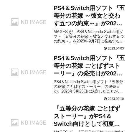
PS4＆Switch用ソフト『五
等分の花嫁 ～彼女と交わ
す五つの約束～』が2023
年9月7日に発売決定！
MAGES.が、PS4＆Nintendo Switch用ソ
フト『五等分の花嫁 ～彼女と交わす五つ
の約束～』を2023年9月7日に発売するこ
とを発表しました。販売価格は通常版が
2023.04.03
8,580円(税込)、ダウンロード版が8,580円
(税込)、限定版が12,980円(税込)、スペシ
PS4＆Switch用ソフト『五
ャルボッ...
等分の花嫁 ごとぱずスト
ーリー』の発売日が2023
年5月25日に決定！
PS4＆Nintendo Switch用ソフト『五等分
の花嫁 ごとぱずストーリー』の発売日
が、2023年5月25日に決定したことがア
マゾンなどの通販サイトのリストで判明
2023.02.10
しました。本作は、『五等分の花嫁∬ ～
夏の思い出も五等分～』と『映画「五等
『五等分の花嫁 ごとぱず
分の花嫁」～君と過ごした五つの思い出
～...
ストーリー』がPS4＆
Switch向けとして初夏に
発売決定！