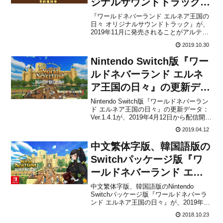
ジナルサウンドトラック』
が2019年11月に発売決
『ワールドネバーランド エルネア王国の
日々 オリジナルサウンドトラック』が、
定！
2019年11月に発売されることがアルティ
から発表されました。CD2枚組の全120曲
2019.10.30
となり、販売価格は4,800円(税別)に設定
されています。＜商品内容＞「ワールド
Nintendo Switch版『ワー
ネバーランド エルネア王国の日々」は
株式...
ルドネバーランド エルネ
ア王国の日々』の更新デー
タ：Ver.1.4.1が2019年4月
Nintendo Switch版『ワールドネバーラン
ド エルネア王国の日々』の更新データ：
12日から配信開始！
Ver.1.4.1が、2019年4月12日から配信開始
となりました。先日から発生している、
2019.04.12
一部ダンジョンが暗くなる等の不具合を
修正する更新データとなっています。プ
中文繁体字版、韓国語版の
レイ中の方は、忘れずにダウン...
Switchパッケージ版『ワ
ールドネバーランド エル
ネア王国の日々』が2019
中文繁体字版、韓国語版のNintendo
Switchパッケージ版『ワールドネバーラ
年に発売決定！
ンド エルネア王国の日々』が、2019年に
発売されることがアルティからアナウン
2018.10.23
スされました。国内では10月25日にパッ