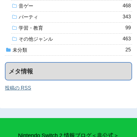
468
音ゲー
343
パーティ
99
学習・教育
463
その他ジャンル
25
未分類
メタ情報
投稿の RSS
Nintendo Switch 2 情報ブログ＜非公式＞