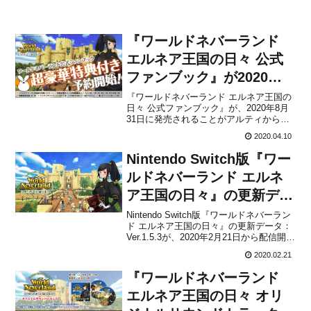
『ワールドネバーランド
エルネア王国の日々 公式
ファンブック』が2020年8
月31日に発売決定！
『ワールドネバーランド エルネア王国の
日々 公式ファンブック』が、2020年8月
31日に発売されることがアルティから発
表されました。販売価格は4980円(税抜)
2020.04.10
に設定されており、4月10日(金) ～ 5月31
日(日) 23:59の期間に予約受付が行われま
Nintendo Switch版『ワー
す。「アプリスタイル公式シ...
ルドネバーランド エルネ
ア王国の日々』の更新デー
タ：Ver.1.5.3が2020年2月
Nintendo Switch版『ワールドネバーラン
ド エルネア王国の日々』の更新データ：
21日から配信開始！
Ver.1.5.3が、2020年2月21日から配信開始
となりました。畑管理画面・インポー
2020.02.21
ト・パスワード移住等の不具合を修正し
た更新データになります。プレイ中の方
『ワールドネバーランド
は、忘れずにダウンロードしてお...
エルネア王国の日々 オリ