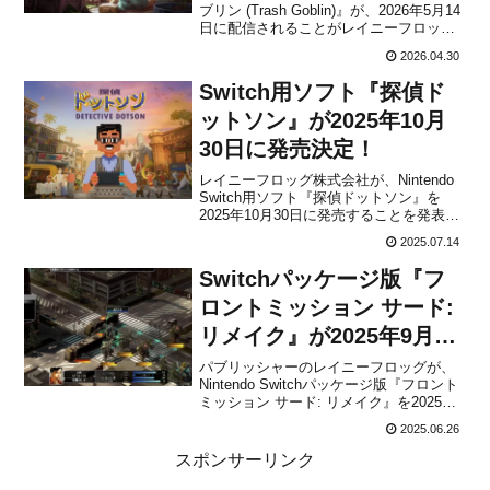
ブリン (Trash Goblin)』が、2026年5月14
日に配信されることがレイニーフロッグ
から発表になりました。ダウンロード専
2026.04.30
売で、Switch版の販売価格は1,999円(税
込)に設定されています。紹介映像も公開
Switch用ソフト『探偵ド
されてい...
ットソン』が2025年10月
30日に発売決定！
レイニーフロッグ株式会社が、Nintendo
Switch用ソフト『探偵ドットソン』を
2025年10月30日に発売することを発表し
ました。本作は、「Bollywood」を夢見る
2025.07.14
探偵「ドットソン」が、インドのカラフ
ルな街を舞台に繰り広げていく、心温ま
Switchパッケージ版『フ
るミステリーアドベンチャーゲーム...
ロントミッション サード:
リメイク』が2025年9月18
日に発売決定！
パブリッシャーのレイニーフロッグが、
Nintendo Switchパッケージ版『フロント
ミッション サード: リメイク』を2025年9
月18日に発売することを発表しました。
2025.06.26
ダウンロード版は本日2025年6月26日か
らForever Entertainmentより配信開始と
スポンサーリンク
なってま...