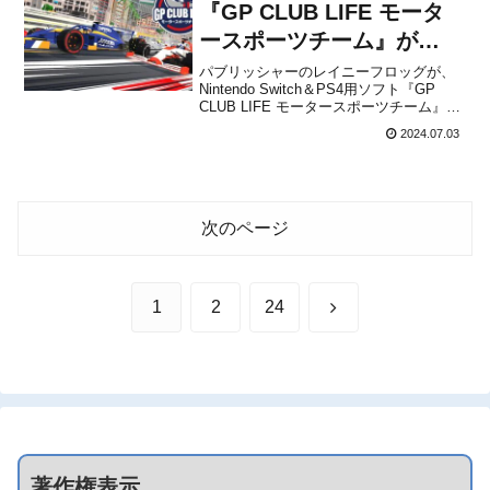
す。...
『GP CLUB LIFE モータ
ースポーツチーム』が
2024年8月22日に発売決
パブリッシャーのレイニーフロッグが、
Nintendo Switch＆PS4用ソフト『GP
定！
CLUB LIFE モータースポーツチーム』を
2024年8月22日に発売することを発表し
2024.07.03
ました。紹介映像本作は、あなたのスピ
ードの限界に挑戦し、勝利を目指す興奮
のレトロレーシングゲームです。...
次のページ
次
1
2
24
へ
著作権表示