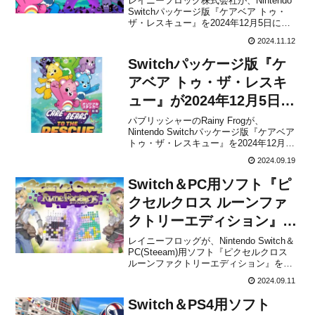
レイニーフロッグ株式会社が、Nintendo
Switchパッケージ版『ケアベア トゥ・
ザ・レスキュー』を2024年12月5日に発
売することを発表しました。パッケージ
2024.11.12
版には、限定特典としてキュートな2種類
のステッカーも同梱されているとのこ
Switchパッケージ版『ケ
と。ステッカーが欲しい方は、ぜひチェ
ックし...
アベア トゥ・ザ・レスキ
ュー』が2024年12月5日に
発売決定！
パブリッシャーのRainy Frogが、
Nintendo Switchパッケージ版『ケアベア
トゥ・ザ・レスキュー』を2024年12月5
日に発売することを発表しました。
2024.09.19
Amazonや楽天ブックス、ノジマオンライ
ンなどではパッケージの予約も開始され
Switch＆PC用ソフト『ピ
ています。【Amazon.co.j...
クセルクロス ルーンファ
クトリーエディション』が
2025年に発売決定！
レイニーフロッグが、Nintendo Switch＆
PC(Steeam)用ソフト『ピクセルクロス
ルーンファクトリーエディション』を
2025年に発売することを発表しました。
2024.09.11
紹介映像本作は、マーベラスの人気ゲー
ム「ルーンファクトリー」と「ピクセ
Switch＆PS4用ソフト
ル」シリーズがコラボしたタイトルで