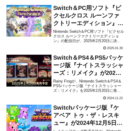
Switch＆PC用ソフト『ピ
クセルクロス ルーンファ
クトリーエディション』の
配信日が2025年2月20日に
Nintendo Switch＆PC用ソフト『ピクセル
クロス ルーンファクトリーエディショ
決定！
ン』の配信日が、2025年2月20日に決定
したことを今日発売の「週刊ファミ通
2025.01.30
2025年2月13日号」でレイニーフロッグ
が発表しました。販売価格は1,200円(税
Switch＆PS4＆PS5パッケ
込)に設定されています。本作...
ージ版『ナイトスラッシャ
ーズ：リメイク』が2025
年2月20日に発売決定！
Rainy Frogが、Nintendo Switch＆PS4＆
PS5パッケージ版『ナイトスラッシャー
ズ：リメイク』を2025年2月20日に発売
することを発表しました。ダウンロード
2024.11.22
版は2024年9月26日にリリースされまし
たが、新たにパッケージとして入手でき
Switchパッケージ版『ケ
るようになります。パッ...
アベア トゥ・ザ・レスキ
ュー』が2024年12月5日に
発売決定！