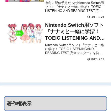
READING TEST 完全マス
今冬に配信予定だったNintendo Switch用
ソフト『ナナミと一緒に学ぼ！ TOEIC
ター』が12月21日から配
LISTENING AND READING TEST 完全
信開始！
マスター』ですが、本日2017年12月21日
2017.12.21
より配信が開始されました。販売価格は
3,780円(税込)です。本作は、ヒロインの
Nintendo Switch用ソフト
女の...
『ナナミと一緒に学ぼ！
TOEIC LISTENING AND
READING TEST 完全マス
Nintendo Switch用ソフト『ナナミと一緒
に学ぼ！ TOEIC LISTENINGAND
ター』が今冬に発売決定！
READING TEST 完全マスター』を発売
することを、株式会社メディア・ファイ
2017.12.19
ブが発表しました。販売価格は3,500円
（予価）で、ダウンロード専用として今
冬に配信が予定されてい...
著作権表示