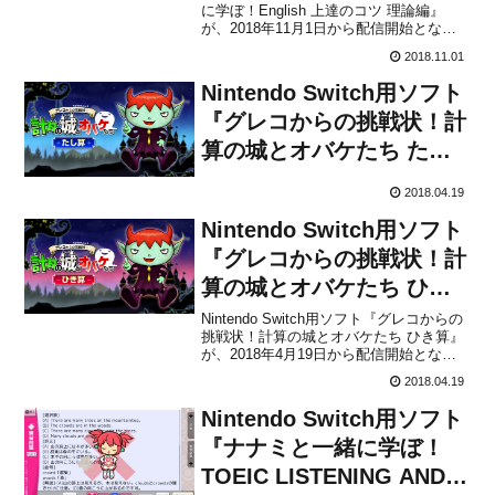
に学ぼ！English 上達のコツ 理論編』
配信開始！
が、2018年11月1日から配信開始となり
ました。販売価格は2,800円(税込)です。
2018.11.01
本作は、ヒロインの女の子「ナナミ」と
一緒に、Switchで簡単に英語が学べる英
Nintendo Switch用ソフト
語学習ソフトです。ゲ...
『グレコからの挑戦状！計
算の城とオバケたち たし
算』が4月19日から配信開
2018.04.19
始！
Nintendo Switch用ソフト
『グレコからの挑戦状！計
算の城とオバケたち ひき
算』が4月19日から配信開
Nintendo Switch用ソフト『グレコからの
挑戦状！計算の城とオバケたち ひき算』
始！
が、2018年4月19日から配信開始となり
ました。販売価格は1,080円(税込)です。
2018.04.19
本作は、ニンテンドー3DSなどで展開さ
れている『グレコからの挑戦状！』シリ
Nintendo Switch用ソフト
ーズのSwitch版です。楽し...
『ナナミと一緒に学ぼ！
TOEIC LISTENING AND