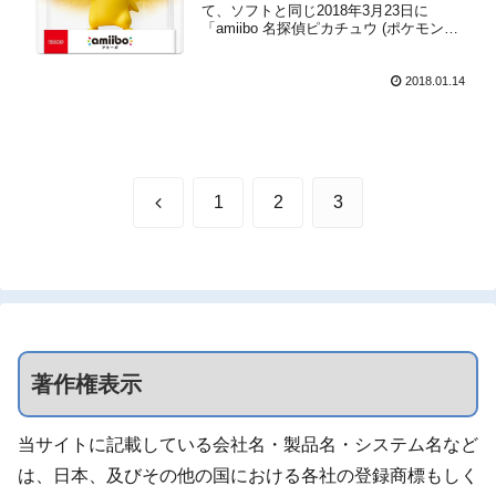
て、ソフトと同じ2018年3月23日に
「amiibo 名探偵ピカチュウ (ポケモンシ
リーズ)」が発売されます。このamiiboは
『名探偵ピカチュウ』のゲーム内でも使
うことが可能で、使うとゲーム内の条件
2018.01.14
を満たさないと見ることの出来ない「ピ
カチュウサ...
前
1
2
3
へ
著作権表示
当サイトに記載している会社名・製品名・システム名など
は、日本、及びその他の国における各社の登録商標もしく