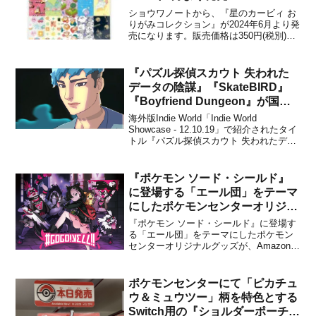
ショウワノートから、『星のカービィ お
りがみコレクション』が2024年6月より発
売になります。販売価格は350円(税別)に
設定されています。新商品として、大人
気「星のカービィ」のおりがみコレクシ
ョンが登場。カービィたちのかわいいデ
『パズル探偵スカウト 失われた
ザインを使用した、10柄のおりがみが入
データの陰謀』『SkateBIRD』
っています。...
『Boyfriend Dungeon』が国内
でも配信決定！
海外版Indie World「Indie World
Showcase - 12.10.19」で紹介されたタイ
トル『パズル探偵スカウト 失われたデー
タの陰謀 (Murder by Numbers)』が2020
年初頭に、『SkateBIRD』が2020年後半
に、『Boyfriend...
『ポケモン ソード・シールド』
に登場する「エール団」をテーマ
にしたポケモンセンターオリジナ
ルグッズがAmazonでも販売開
『ポケモン ソード・シールド』に登場す
始！
る「エール団」をテーマにしたポケモン
センターオリジナルグッズが、Amazonで
も販売開始になりました。（一部のみ）
マリィやジグザグマたちがデザインされ
た、おしゃれでクールなアイテムが一挙
ポケモンセンターにて「ピカチュ
登場！ジグザグマ(ガラルのすがた)のぬい
ウ＆ミュウツー」柄を特色とする
ぐるみティッシュ...
Switch用の『ショルダーポーチ/