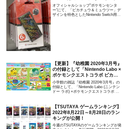
プッシュカードケース6/ハードポ
オフィシャルショップ”ポケモンセンタ
ーチ』が2019年4月13日より販売
ー”にて、「ピカチュウ＆ミュウツー」デ
ザインを特色としたNintendo Switch用の
開始！
『ショルダーポーチ/プッシュカードケー
ス6/ハードポーチ』が、2019年4月13日よ
り販売開始となったようです。価格は税
込『2,678円/1,382円/2...
【更新】『幼稚園 2020年3月号』
の付録として「Nintendo Labo ×
ポケモンクエストコラボ ピカチ
ュウ・イーブイ・フシギダネ3体
小学館の雑誌『幼稚園 2020年3月号』の
セット」が付属することが決定！
付録として、「Nintendo Labo (ニンテン
ドー ラボ) ×ポケモンクエストコラボ ピ
カチュウ・イーブイ・フシギダネ3体セッ
ト」が付属することが決定しました。付
録は、「Nintendo Labo」のダンボールで
【TSUTAYA ゲームランキング】
作るピカチュウ・イー...
2022年8月22日～8月28日のラン
キングが公開！
今週のTSUTAYAのゲームランキングが発