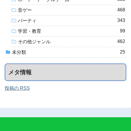
468
音ゲー
343
パーティ
99
学習・教育
462
その他ジャンル
25
未分類
メタ情報
投稿の RSS