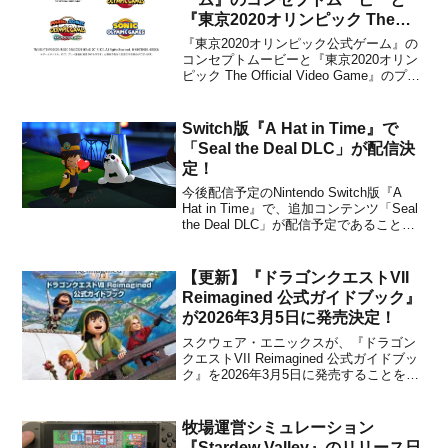
『東京2020オリンピック The
Official Video Game』のプロモ
『東京2020オリンピック公式ゲーム』の
ーションビデオが公開！
コンセプトムービーと『東京2020オリン
ピック The Official Video Game』のプロ
モーションビデオが、セガから公開され
ました。合わせて、『東京2020オリンピ
ック The Official Video Game』の発売
Switch版『A Hat in Time』で
日...
「Seal the Deal DLC」が配信決
定！
今後配信予定のNintendo Switch版『A
Hat in Time』で、追加コンテンツ「Seal
the Deal DLC」が配信予定であることが
開発者からアナウンスされました。この
DLCはPC(Steam)版などで利用可能で、
新しいチャプターを含む多くの新しいコ
【更新】『ドラゴンクエストVII
ンテンツ...
Reimagined 公式ガイドブック』
が2026年3月5日に発売決定！
スクウェア・エニックスが、『ドラゴン
クエストVII Reimagined 公式ガイドブッ
ク』を2026年3月5日に発売することを発
表しました。より遊びやすく、グラフィ
ックも新たに生まれ変わった『ドラゴン
クエストVII Reimagined(リイマジンド)』
牧場運営シミュレーション
を遊びつくすための公式ガ...
『Stardew Valley』のリリース日