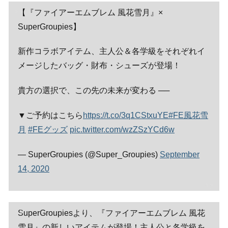
【『ファイアーエムブレム 風花雪月』×
SuperGroupies】
新作コラボアイテム、主人公＆各学級をそれぞれイ
メージしたバッグ・財布・シューズが登場！
貴方の選択で、この先の未来が変わる ──
▼ご予約はこちら
https://t.co/3q1CStxuYE
#FE風花雪
月
#FEグッズ
pic.twitter.com/wzZSzYCd6w
— SuperGroupies (@Super_Groupies)
September
14, 2020
SuperGroupiesより、『ファイアーエムブレム 風花
雪月』の新しいアイテムが登場！主人公と各学級を