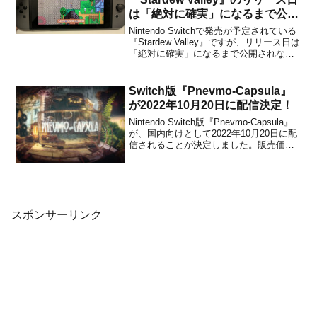
は「絶対に確実」になるまで公開
されない
Nintendo Switchで発売が予定されている
『Stardew Valley』ですが、リリース日は
「絶対に確実」になるまで公開されない
ようです。開発者がファンからの質問に
答える形で述べています。We're waiting
until we're absolutely cer...
Switch版『Pnevmo-Capsula』
が2022年10月20日に配信決定！
Nintendo Switch版『Pnevmo-Capsula』
が、国内向けとして2022年10月20日に配
信されることが決定しました。販売価格
は660円(税込)に設定されていますが、
2022年10月19日 23時59分までは割引価
格の528円(税込)で購入することができま
す。紹...
スポンサーリンク