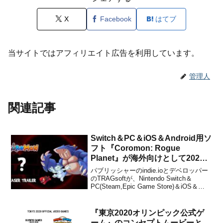
X
Facebook
はてブ
当サイトではアフィリエイト広告を利用しています。
管理人
関連記事
Switch＆PC＆iOS＆Android用ソ
フト『Coromon: Rogue
Planet』が海外向けとして2025
年に発売決定！
パブリッシャーのindie.ioとデベロッパー
のTRAGsoftが、Nintendo Switch＆
PC(Steam,Epic Game Store)＆iOS＆
Android用ソフト『Coromon: Rogue
Planet』を海外向けとして2025年に発売
することをアナウンス...
『東京2020オリンピック公式ゲ
ーム』のコンセプトムービーと