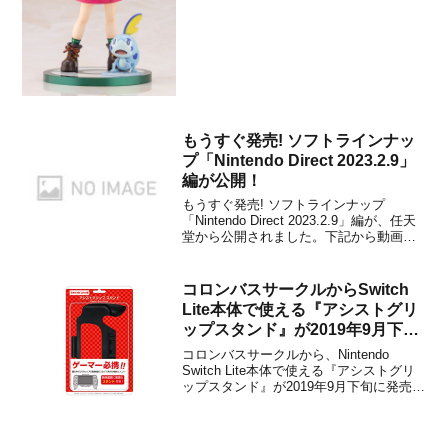
円（税抜）に設定されています。人気フ
ィギュアシリーズの新商品として、ニン
テンドースイッチ用ソフト『ポケ...
もうすぐ発売! ソフトラインナッ
プ「Nintendo Direct 2023.2.9」
編が公開！
もうすぐ発売! ソフトラインナップ
「Nintendo Direct 2023.2.9」編が、任天
堂から公開されました。下記から動画を
チェックすることができます。その1もう
すぐ発売のNintendo Switchソフトライン
ナップを公開。『WBSC eBASEBALL™
コロンバスサークルからSwitch
パワフルプロ...
Lite本体で使える『アシストグリ
ップスタンド』が2019年9月下旬
に発売決定！
コロンバスサークルから、Nintendo
Switch Lite本体で使える『アシストグリ
ップスタンド』が2019年9月下旬に発売さ
れることが発表されました。販売価格は
1,280円(税別)です。本商品は、Switch
Lite本体に取り付けてゲームの操作性UP