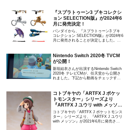
作入荷情報 10/16（金）号より。Switch
ランキング1. スーパーマリオ 3Dコレクシ
ョン2. ヒューマン フォール フラット3.
『スプラトゥーン3 ブキコレクシ
あつまれ どう...
ョン SELECTION版』が2024年6
月に発売決定！
バンダイから、『スプラトゥーン3 ブキ
コレクション SELECTION版』が2024年6
月に発売されることが決定しました。メ
ーカー希望小売価格は1コ550円(税別)に
設定されています。本商品は、2023年7月
17日に発売された『スプラトゥーン3 ブ
Nintendo Switch 2020冬 TVCM
キコレクション』と2024年2月...
が公開！
新垣結衣さんが出演するNintendo Switch
2020冬 テレビCMが、任天堂から公開さ
れました。下記から動画をチェックする
ことができます。新垣結衣さんが出演す
る「Nintendo Switch 2020冬 TVCM」を
公開しました。#どうぶつの森 #リングフ
コトブキヤの「ARTFX J ポケッ
ィットアドベ...
トモンスター」シリーズより
『ARTFX J ユウリ with メッソ
ン』が2021年6月に発売決定！予
コトブキヤの「ARTFX J ポケットモンス
約が開始
ター」シリーズより、『ARTFX J ユウリ
with メッソン』が2021年6月に発売され
ることが決定しました。販売価格は9,800