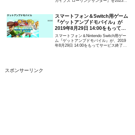
カイブス ローリングサンダー』を2023年
5月25日から配信することを発表しまし
た。販売価格は837円(税込PS4) / 838円
(税込Switch)に設定されています。現在配
スマートフォン＆Switch用ゲーム
信中の『アーケ...
『ゲットアンプドモバイル』が
2019年8月29日 14:00をもってサ
ービス終了に！
スマートフォン＆Nintendo Switch用ゲー
ム『ゲットアンプドモバイル』が、2019
年8月29日 14:00をもってサービス終了に
なることがサイバーステップから発表さ
れました。本作は、『暁のブレイカー
ズ』のサイバーステップが開発を手がけ
た、本格3D対戦アクションゲームです...
スポンサーリンク