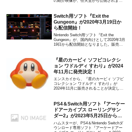
の紹介映像が、任天堂から公開されまし
た。本作の基本情報を紹介した動画にな
っています。興味はあるけどどんなゲー
ムかいまいち分からない。という人には
Switch用ソフト『Exit the
ピッタリなので、ぜ...
Gungeon』が2020年3月19日か
ら配信開始！
Nintendo Switch用ソフト『Exit the
Gungeon』が、国内向けとして2020年3月
19日から配信開始となりました。販売価
格は1,010円(税込)に設定されています。
Apple Arcade向けとして2019年9月にリリ
ースされた本作は、弾幕シューティング
『星のカービィ ソフビコレクシ
系...
ョン ワドルディ すわり』が2024
年11月に発売決定！
エンスカイから、『星のカービィ ソフビ
コレクション ワドルディ すわり』が
2024年11月に販売されることが決定しま
した。本日より、エンスカイショップに
て予約も開始です。今年5月に再販された
『星のカービィ ソフビコレクション ゴー
PS4＆Switch用ソフト『アーケー
ルデンワドルディ』に続いて、お座り姿
ドアーカイブス ローリングサン
がキュートなワ...
ダー2』が2023年5月25日から配
信開始！
ハムスターが、PS4＆Nintendo Switchダ
ウンロード専用ソフト『アーケードアー